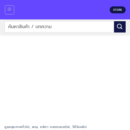
Skip
to
STORE
content
ค้นหา:
ดูแลสุขภาพทั่วไป
,
พญ. ชลิตา เวสเทนดอร์ฟ
,
วีดีโอคลิป