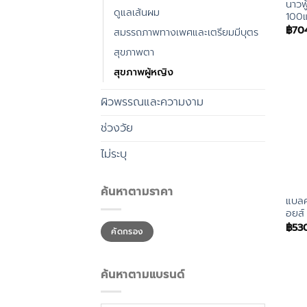
นาวฟู
ดูแลเส้นผม
100แ
฿
70
สมรรถภาพทางเพศและเตรียมมีบุตร
สุขภาพตา
สุขภาพผู้หญิง
ผิวพรรณและความงาม
ช่วงวัย
ไม่ระบุ
ค้นหาตามราคา
แบลค
อยส์
ราคา
ราคา
฿
53
คัดกรอง
ต่ำ
สูงสุด
สุด
ค้นหาตามแบรนด์