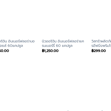
อริจิน อินเนอร์ฟลอร่าบอ
นิวออริจิน อินเนอร์ฟลอร่าแค
วิสทร้าผลิตภ
อยล์ 60แคปซูล
รนเบอร์รี่ 60 แคปซูล
รอีฟนิ่งพริม
50.00
฿
1,250.00
฿
299.00