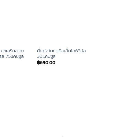
ัณฑ์เสริมอาหา
ดีไอไอโบทาเนียเอ็นโอ6วีนัส
โรส 75แคปซูล
30แคปซูล
฿
690.00