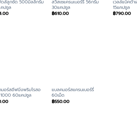
้ดส์ลูกซัด 500มิลลิกรัม
สวิสเซแครนเบอร์รี่ 56กรัม
เวลล์แบ็คต้า
คปซูล
30แคปซูล
15แคปซูล
4.00
฿
610.00
฿
790.00
มอร์สอีฟนิ่งพริมโรสอ
แบลคมอร์สแครนเบอร์รี่
 1000 60แคปซูล
60เม็ด
0.00
฿
550.00