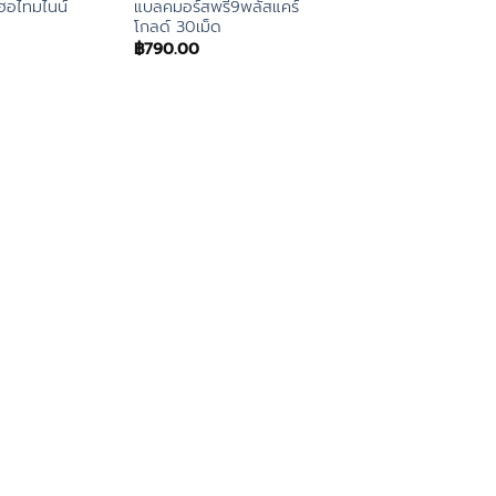
เฮอไทมไนน์
แบลคมอร์สพรี9พลัสแคร์
โกลด์ 30เม็ด
฿
790.00