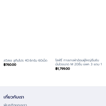
ไลฟ์รี่ กางเกงผ้าอ้อมผู้ใหญ่ซึมซับ
สวิสเซ ลูทีนโปร 40.6กรัม 60เม็ด
มั่นใจขนาด M 20ชิ้น แพค 3 แถม 1
฿
760.00
฿
1,799.00
เกี่ยวกับเรา
พันธกิจของเรา