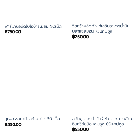
วิสทร้าผลิตภัณฑ์เสริมอาหารน้ำมัน
ฟาร์มานอร์ดไบโอโครเมียม 90เม็ด
ปลาแซลมอน 75แคปซูล
฿
760.00
฿
250.00
อภัยภูเบศรน้ำมันรำข้าวและจมูกข้าว
สุเพอร์ร่าน้ำมันอะโวคาโด 30 เม็ด
อินทรีย์ชนิดแคปซูล 60แคปซูล
฿
550.00
฿
550.00