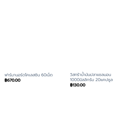
วิสทร้าน้ำมันปลาแซลมอน
ฟาร์มานอร์ดโคเลสซิน 60เม็ด
1000มิลลิกรัม 20แคปซูล
฿
670.00
฿
130.00