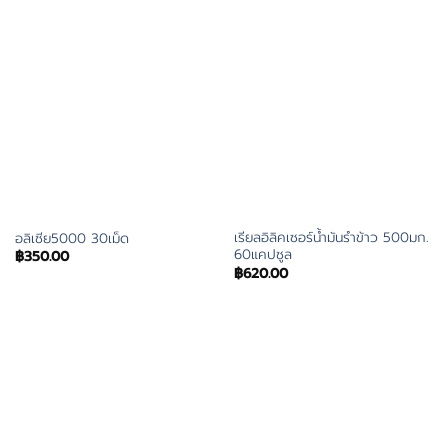
เรียลอิลิคเซอร์น้ำมันรำข้าว 500มก.
อลิเซีย5000 30เม็ด
60แคปซูล
฿
350.00
฿
620.00