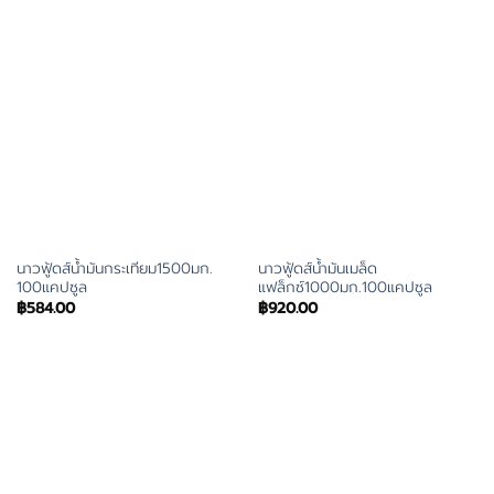
นาวฟู้ดส์น้ำมันกระเทียม1500มก.
นาวฟู้ดส์น้ำมันเมล็ด
100แคปซูล
แฟล็กซ์1000มก.100แคปซูล
฿
584.00
฿
920.00