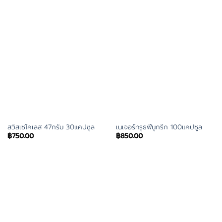
สวิสเซโคเลส 47กรัม 30แคปซูล
เนเจอร์ทรูธฟีนูกรีก 100แคปซูล
฿
750.00
฿
850.00