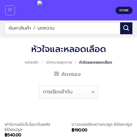
Skip
to
STORE
content
ค้นหา:
หัวใจและหลอดเลือด
หน้าหลัก
/
เป้าหมายสุขภาพ
/
หัวใจและหลอดเลือด
คัดกรอง
ฟาร์มานอร์ดไบโอมารีนพลัส
ขาวละออเชียงดาแคปซูล 60แคปซูล
60แคปซูล
฿
190.00
฿
540.00