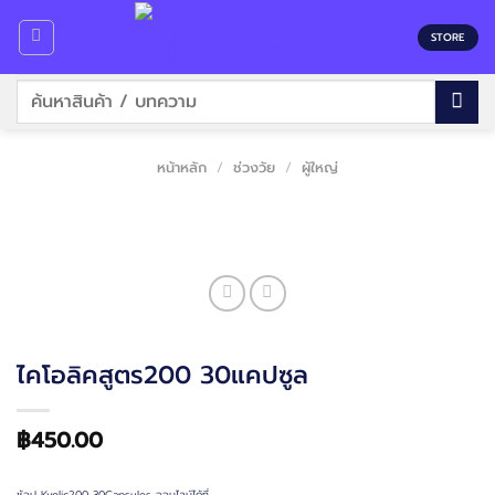
Skip
to
STORE
content
ค้นหา:
หน้าหลัก
/
ช่วงวัย
/
ผู้ใหญ่
ไคโอลิคสูตร200 30แคปซูล
฿
450.00
ช้อป Kyolic200 30Capsules ออนไลน์ได้ที่…