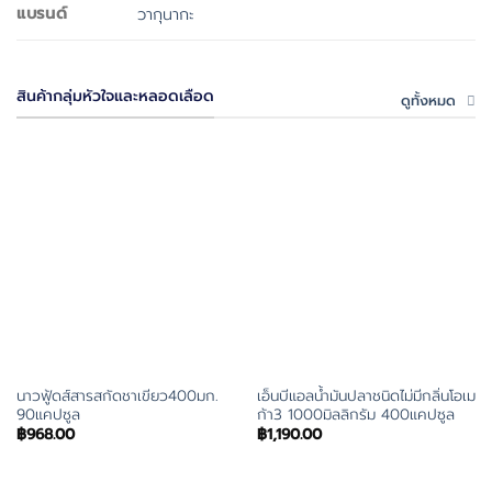
แบรนด์
วากุนากะ
สินค้ากลุ่มหัวใจและหลอดเลือด
ดูทั้งหมด
นาวฟู้ดส์สารสกัดชาเขียว400มก.
เอ็นบีแอลน้ำมันปลาชนิดไม่มีกลิ่นโอเม
90แคปซูล
ก้า3 1000มิลลิกรัม 400แคปซูล
฿
968.00
฿
1,190.00