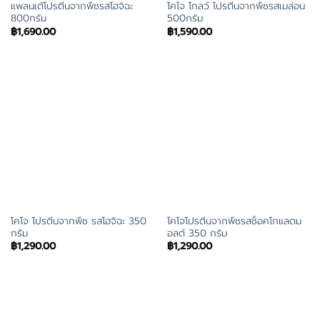
แพลนเต้โปรตีนจากพืชรสโฮจิฉะ
โคโจ โกลว์ โปรตีนจากพืชรสเมล่อน
800กรัม
500กรัม
฿
1,690.00
฿
1,590.00
โคโจ โปรตีนจากพืช รสโฮจิฉะ 350
โคโจโปรตีนจากพืชรสช็อคโกแลตม
กรัม
อลต์ 350 กรัม
฿
1,290.00
฿
1,290.00