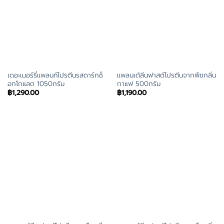
เดอะเมอร์รี่แพลนท์โปรตีนรสดาร์กช็
แพลนเต้ลีนฟาสต์โปรตีนจากพืชกลิ่น
อกโกแลต 1050กรัม
กาแฟ 500กรัม
฿
1,290.00
฿
1,190.00