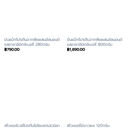
บีนแบ็กโปรตีนจากพืชผสมอัลมอนด์
บีนแบ็กโปรตีนจากพืชผสมอัลมอนด์
รสอาซาอิมิกซ์เบอรี่ 280กรัม
รสอาซาอิมิกซ์เบอรี่ 800กรัม
฿
790.00
฿
1,890.00
สไวเซอร์เวย์โปรตีนไอโซเลตรสวนิลา
สไวเซอร์ไข่ขาวผง 120กรัม