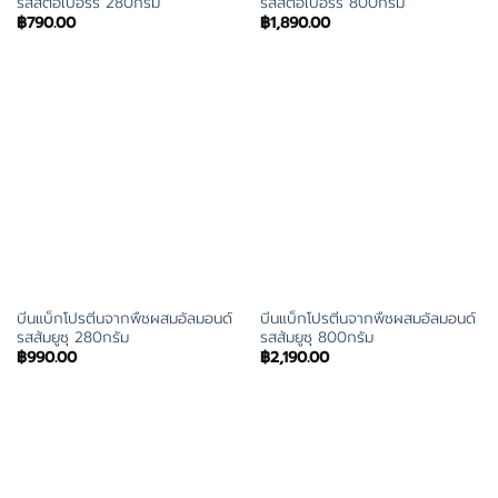
รสสตอเบอร์รี่ 280กรัม
รสสตอเบอร์รี่ 800กรัม
฿
790.00
฿
1,890.00
บีนแบ็กโปรตีนจากพืชผสมอัลมอนด์
บีนแบ็กโปรตีนจากพืชผสมอัลมอนด์
รสส้มยูซุ 280กรัม
รสส้มยูซุ 800กรัม
฿
990.00
฿
2,190.00