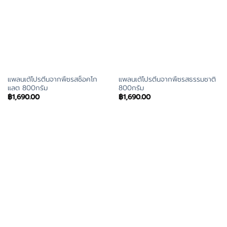
แพลนเต้โปรตีนจากพืชรสช็อคโก
แพลนเต้โปรตีนจากพืชรสธรรมชาติ
แลต 800กรัม
800กรัม
฿
1,690.00
฿
1,690.00