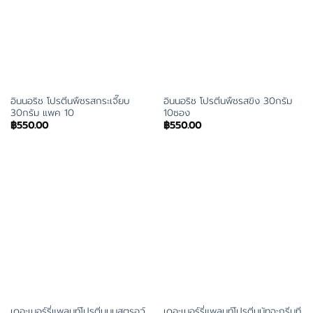
อินนอริช โปรตีนพืชรสกระเจี๊ยบ
อินนอริช โปรตีนพืชรสขิง 30กรัม
30กรัม แพค 10
10ซอง
฿
550.00
฿
550.00
เดอะเมอร์รี่แพลนท์โปรตีนนมสตรอว์
เดอะเมอร์รี่แพลนท์โปรตีนมัทฉะกรีนที