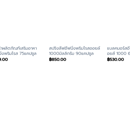
ร้าผลิตภัณฑ์เสริมอาหา
สปริงลีฟอีฟนิ่งพริมโรสออยล์
แบลคมอร์สอี
นิ่งพริมโรส 75แคปซูล
1000มิลลิกรัม 90แคปซูล
อยส์ 1000 
9.00
฿
850.00
฿
530.00