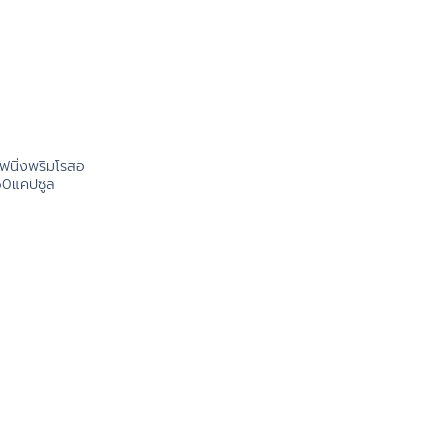
ฟนิ่งพริมโรสอ
60แคปซูล