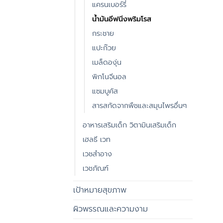
แครนเบอร์รี่
น้ำมันอีฟนิ่งพริมโรส
กระชาย
แปะก๊วย
เมล็ดองุ่น
พิกโนจีนอล
แซมบูคัส
สารสกัดจากพืชและสมุนไพรอื่นๆ
อาหารเสริมเด็ก วิตามินเสริมเด็ก
เฮลธี เวท
เวชสำอาง
เวชภัณฑ์
เป้าหมายสุขภาพ
ผิวพรรณและความงาม