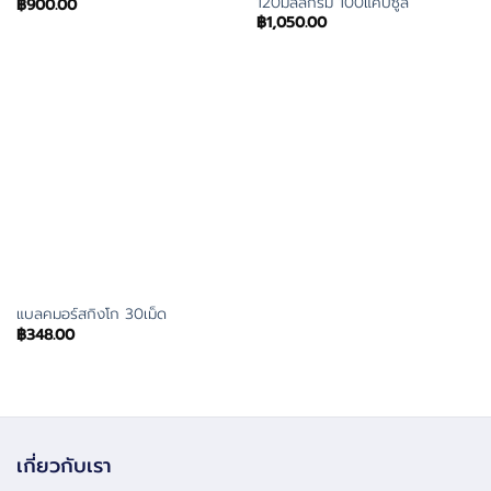
120มิลลิกรัม 100แคปซูล
฿
900.00
฿
1,050.00
แบลคมอร์สกิงโก 30เม็ด
฿
348.00
เกี่ยวกับเรา