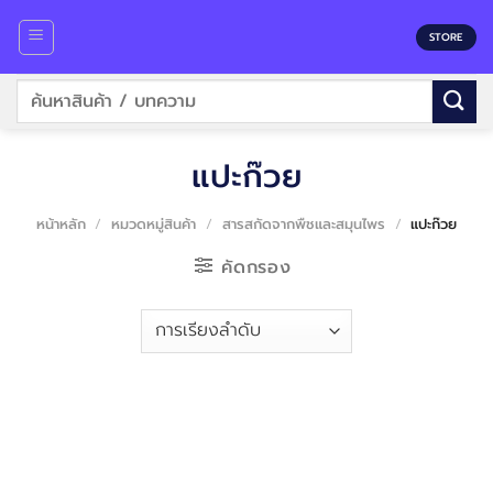
Skip
to
STORE
content
ค้นหา:
แปะก๊วย
หน้าหลัก
/
หมวดหมู่สินค้า
/
สารสกัดจากพืชและสมุนไพร
/
แปะก๊วย
คัดกรอง