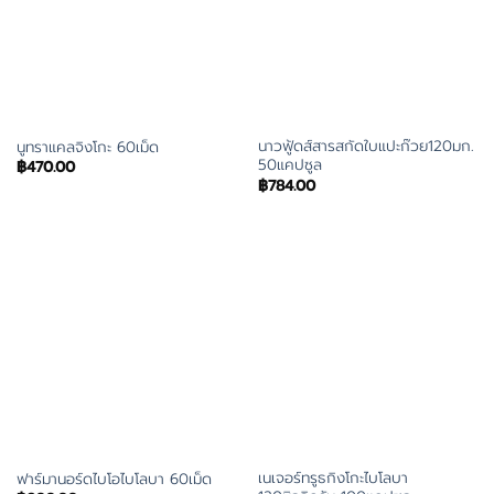
นาวฟู้ดส์สารสกัดใบแปะก๊วย120มก.
นูทราแคลจิงโกะ 60เม็ด
50แคปซูล
฿
470.00
฿
784.00
เนเจอร์ทรูธกิงโกะไบโลบา
ฟาร์มานอร์ดไบโอไบโลบา 60เม็ด