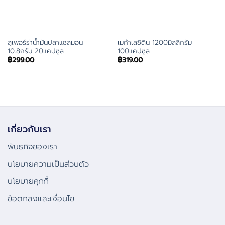
สุเพอร์ร่าน้ำมันปลาแซลมอน
เมก้าเลซิติน 1200มิลลิกรัม
10.8กรัม 20แคปซูล
100แคปซูล
฿
299.00
฿
319.00
เกี่ยวกับเรา
พันธกิจของเรา
นโยบายความเป็นส่วนตัว
นโยบายคุกกี้
ข้อตกลงและเงื่อนไข