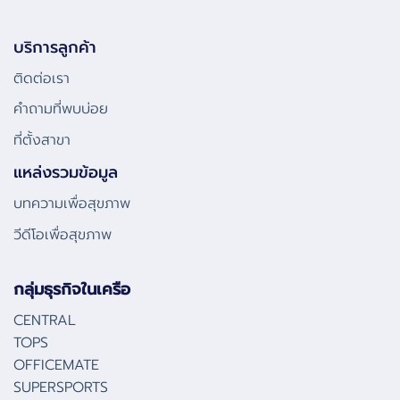
บริการลูกค้า
ติดต่อเรา
คําถามที่พบบ่อย
ที่ตั้งสาขา
แหล่งรวมข้อมูล
บทความเพื่อสุขภาพ
วีดีโอเพื่อสุขภาพ
กลุ่มธุรกิจในเครือ
CENTRAL
TOPS
OFFICEMATE
SUPERSPORTS