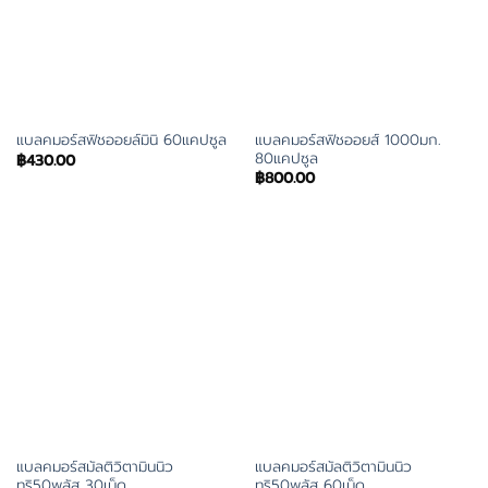
แบลคมอร์สฟิชออยส์ 1000มก.
แบลคมอร์สฟิชออยล์มินิ 60แคปซูล
80แคปซูล
฿
430.00
฿
800.00
แบลคมอร์สมัลติวิตามินนิว
แบลคมอร์สมัลติวิตามินนิว
ทริ50พลัส 30เม็ด
ทริ50พลัส 60เม็ด