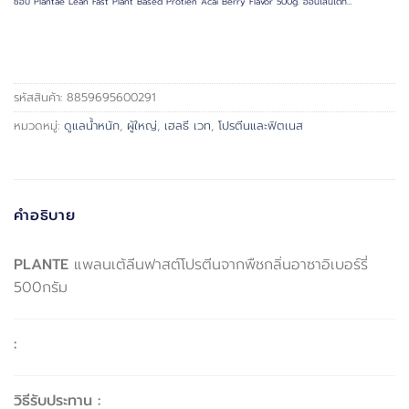
ช้อป Plantae Lean Fast Plant Based Protien Acai Berry Flavor 500g. ออนไลน์ได้ที่…
รหัสสินค้า:
8859695600291
หมวดหมู่:
ดูแลน้ำหนัก
,
ผู้ใหญ่
,
เฮลธี เวท
,
โปรตีนและฟิตเนส
คำอธิบาย
PLANTE
แพลนเต้ลีนฟาสต์โปรตีนจากพืชกลิ่นอาซาอิเบอร์รี่
500กรัม
:
วิธีรับประทาน :