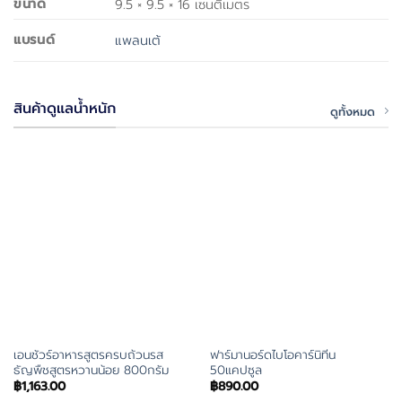
ขนาด
9.5 × 9.5 × 16 เซนติเมตร
แบรนด์
แพลนเต้
สินค้าดูแลน้ำหนัก
ดูทั้งหมด
เอนชัวร์อาหารสูตรครบถ้วนรส
ฟาร์มานอร์ดไบโอคาร์นิทีน
ธัญพืชสูตรหวานน้อย 800กรัม
50แคปซูล
฿
1,163.00
฿
890.00