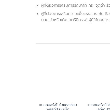
ผู้ที่ต้องการเสริมการรักษาฝ้า กระ จุดดำ ร่ว
ผู้ที่ต้องการเสริมความแข็งแรงของเส้นเ
บวม สำหรับเด็ก สตรีมีครรภ์ ผู้ที่ให้นมบุ
แบลคมอร์สไบโอแคลเซียม
แบลคมอร์สมัลต
พลัสดี3 60เม็ด
คทีฟ 30