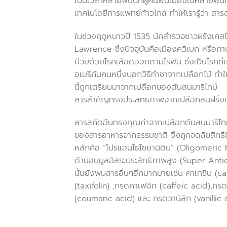
เป็นเวลาหลายพันปีที่ผู้คนพื้นเมืองในหลายพื้น
เทคโนโลยีการแพทย์ก้าวไกล ทำให้เรารู้ว่า สา
ในช่วงฤดูหนาวปี 1535 นักสำรวจชาวฝรั่งเศสชื
Lawrence ซึ่งปัจจุบันคือเมืองควิเบก หรือภาษา
ป่วยด้วยโรคเลือดออกตามไรฟัน ซึ่งเป็นโรคที่เ
อเมริกันคนหนึ่งบอกวิธีทำชาจากเปลือกไม้ ทำใ
นี้ถูกเตรียมมาจากเปลือกของต้นสนมาริไทม์
สารสำคัญทรงประสิทธิภาพจากเปลือกสนฝรั่ง
สารสกัดอันทรงคุณค่าจากเปลือกต้นสนมาริไทม
ของสารอาหารจากธรรมชาติ จึงถูกจดลิขสิทธิ์ใน
หลักคือ “โปรแอนโธไซยานิดิน” (Oligomeric
ต้านอนุมูลอิสระประสิทธิภาพสูง (Super Anti
นั้นยังพบสารอื่นๆอีกมากมายเช่น คาเทชิน (c
(taxifolin) ,กรดคาเฟอิก (caffeic acid),กรด
(coumaric acid) และ กรดวานิลิก (vanillic 