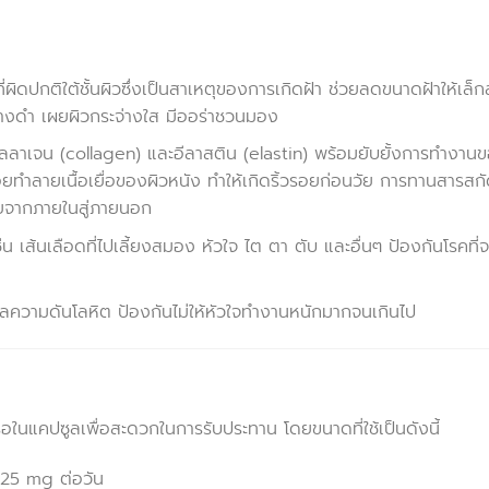
ผิดปกติใต้ชั้นผิวซึ่งเป็นสาเหตุของการเกิดฝ้า ช่วยลดขนาดฝ้าให้เล็
งดำ เผยผิวกระจ่างใส มีออร่าชวนมอง
ลาเจน (collagen) และอีลาสติน (elastin) พร้อมยับยั้งการทำงาน
ยทำลายเนื้อเยื่อของผิวหนัง ทำให้เกิดริ้วรอยก่อนวัย การทานสารสก
อยจากภายในสู่ภายนอก
น เส้นเลือดที่ไปเลี้ยงสมอง หัวใจ ไต ตา ตับ และอื่นๆ ป้องกันโรคที่จ
ุลความดันโลหิต ป้องกันไม่ให้หัวใจทำงานหนักมากจนเกินไป
อในแคปซูลเพื่อสะดวกในการรับประทาน โดยขนาดที่ใช้เป็นดังนี้
-25 mg ต่อวัน