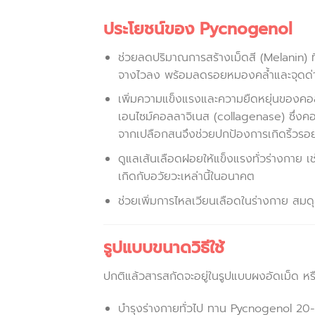
ประโยชน์ของ Pycnogenol
ช่วยลดปริมาณการสร้างเม็ดสี (Melanin) ที่
จางไวลง พร้อมลดรอยหมองคล้ำและจุดด่า
เพิ่มความแข็งแรงและความยืดหยุ่นของคอล
เอนไซม์คอลลาจิเนส (collagenase) ซึ่งคอ
จากเปลือกสนจึงช่วยปกป้องการเกิดริ้วร
ดูแลเส้นเลือดฝอยให้แข็งแรงทั่วร่างกาย เช่
เกิดกับอวัยวะเหล่านี้ในอนาคต
ช่วยเพิ่มการไหลเวียนเลือดในร่างกาย สมด
รูปแบบขนาดวิธีใช้
ปกติแล้วสารสกัดจะอยู่ในรูปแบบผงอัดเม็ด หรื
บำรุงร่างกายทั่วไป ทาน Pycnogenol 20