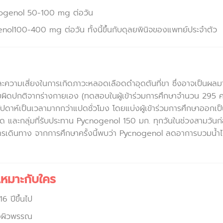
cnogenol 50-100 mg ต่อวัน
nol100-400 mg ต่อวัน ทั้งนี้ขึ้นกับดุลยพินิจของแพทย์ประจำตัว
ความเสี่ยงในการเกิดภาวะหลอดเลือดดำอุดตันที่ขา ซึ่งอาจเป็นผลม
มผิดปกติจากร่างกายเอง (ทดสอบในผู้เข้าร่วมการศึกษาจำนวน 295 
สัปดาห์เป็นเวลามากกว่าแปดชั่วโมง โดยแบ่งผู้เข้าร่วมการศึกษาออกเป
บอัด และกลุ่มที่รับประทาน Pycnogenol 150 มก. ทุกวันในช่วงสามวันก
รเดินทาง จากการศึกษาครั้งนี้พบว่า Pycnogenol ลดอาการบวมน้ำได
เหมาะกับใคร
6 ปีขึ้นไป
องผิวพรรณ