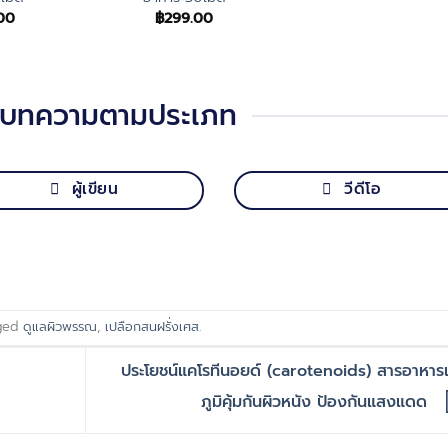
00
฿
299.00
าบทความตามประเภท
ผู้เขียน
วีดีโอ
ged
ดูแลผิวพรรณ
,
เปลือกสนฝรั่งเศส
.
ประโยชน์แคโรทีนอยด์ (carotenoids) สารอาหารเ
ภูมิคุ้มกันผิวหนัง ป้องกันแสงแดด