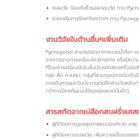
ชะลอวัย ป้องกันริ้วรอยก่อนวัย ทาน Py
ช่วยเสริมการรักษาโรคต่างๆ ทาน Pycnoge
งานวิจัยในด้านอื่นๆเพิ่มเติม
Pycnogenol สามารถลดอาการบวมน้ำที่ขา และ
จากการขาดการเคลื่อนไหวร่างกาย หรือมีควา
ที่โดยสารเครื่องบินในชั้นประหยัดสองครั้งต่อ
กลุ่ม คือ ควบคุม, กลุ่มที่สวมถุงน่องชนิดบี
การเดินทางและรับประทานต่ออีกสามวันหลังกา
กว่าการป้องกันแบบใช้ถุงน่องแบบบีบอัด)
สารสกัดจากเปลือกสนฝรั่งเศส
ผู้ที่ต้องการดูแลสุขภาพแบบองค์รวม อายุ 1
ผู้ที่ต้องการชะลอวัย เพิ่มความแข็งแรงข