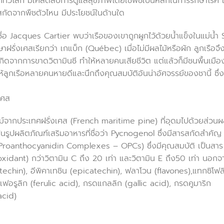
ที่ทั่วโลก มีเคล็ดลับการดูแลสุขภาพโดยใช้พืชเป็นหลักในการรักษาโรค เ
รสกัดจากพืชตัวไหน มีประโยชน์ในด้านใด
่อ Jacques Cartier พบว่าเรือของเขาถูกผูกไว้ด้วยน้ำแข็งในแม่น้ำ S
ฝรั่งเศสเรียกว่า เกแบ็ก (Québec) เมื่อไม่มีผลไม้หรือผัก ลูกเรือจึ
กิดจากการขาดวิตามินซี ทำให้หลายคนเสียชีวิต แต่แล้วก็มีชนพื้นเมือ
ห้ลูกเรือหลายคนหายดีและนึกถึงคุณสมบัติอันน่าอัศจรรย์ของชานี้ ซึ่
เศส
์จากประเทศฝรั่งเศส (French maritime pine) ที่อุดมไปด้วยส่วน
รูปผลิตภัณฑ์เสริมอาหารที่ชื่อว่า Pycnogenol ซึ่งมีสารสกัดสำคัญ
 Proanthocyanidin Complexes – OPCs) ซึ่งมีคุณสมบัติ เป็นสาร
oxidant) กว่าวิตามิน C ถึง 20 เท่า และวิตามิน E ถึง50 เท่า นอกจ
atechin), อีพิคาเทชิน (epicatechin), ฟลาโวน (flavones),แทกซิโฟล
เฟอรูลิก (ferulic acid), กรดแกลลิก (gallic acid), กรดคูมาริก
acid)