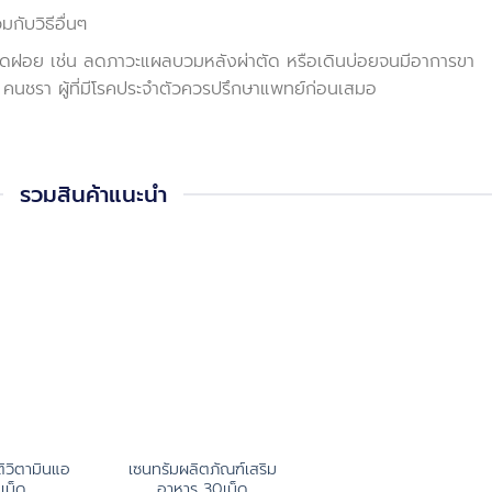
มกับวิธีอื่นๆ
ลือดฝอย เช่น ลดภาวะแผลบวมหลังผ่าตัด หรือเดินบ่อยจนมีอาการขา
ตร คนชรา ผู้ที่มีโรคประจำตัวควรปรึกษาแพทย์ก่อนเสมอ
รวมสินค้าแนะนำ
ิวิตามินแอ
เซนทรัมผลิตภัณฑ์เสริม
เม็ด
อาหาร 30เม็ด