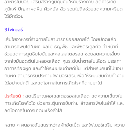
อาหารไม่ย่อย เสริมสร้างภูมิคุ้มกันให้กับร่างกาย ลดการเกิด
ภูมิแพ้ ปัญหาผดผื่น ผิวหนัง สิว รวมไปถึงช่วยลดความเครียด
ได้อีกด้วย
3.ไฟเบอร์
เส้นใยอาหารที่ร่างกายไม่สามารถย่อยสลายได้ โดยปกติแล้ว
สามารถพบได้ในผัก ผลไม้ ธัญพืช และพืชตระกูลถั่ว ทำหน้าที่
ช่วยลดการดูดซึมไขมันและคอเลสเตอรอล ช่วยลดความเสี่ยง
จากไขมันอุดตันในหลอดเลือด คุมระดับน้ำตาลในเลือด บรรเทา
อาการท้องผูก และทำให้ระบบขับถ่ายดีขึ้น แต่สำหรับคนที่ไม่ชอบ
กินผัก สามารถรับประทานไฟเบอร์เสริมเพื่อให้ระบบขับถ่ายทำงาน
ได้อย่างปกติ และลดโอกาสในการเกิดโรคที่ตามมาได้
ประโยชน์ :
ลดปริมาณคอเลสเตอรอลในเลือด ลดความเสี่ยงใน
การเกิดโรคหัวใจ ช่วยกระตุ้นการขับถ่าย ล้างสารพิษในลำไส้ และ
ลดโอกาสในการเกิดมะเร็งลำไส้
.
หลาย ๆ คนอาจสับสนระหว่างผักอัดเม็ด และไฟเบอร์เสริม ความ