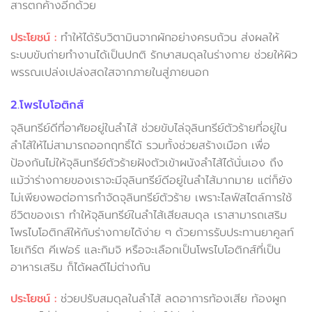
สารตกค้างอีกด้วย
ประโยชน์ :
ทำให้ได้รับวิตามินจากผักอย่างครบถ้วน ส่งผลให้
ระบบขับถ่ายทำงานได้เป็นปกติ รักษาสมดุลในร่างกาย ช่วยให้ผิว
พรรณเปล่งเปล่งสดใสจากภายในสู่ภายนอก
2.โพรไบโอติกส์
จุลินทรีย์ดีที่อาศัยอยู่ในลำไส้ ช่วยขับไล่จุลินทรีย์ตัวร้ายที่อยู่ใน
ลำไส้ให้ไม่สามารถออกฤทธิ์ได้ รวมทั้งช่วยสร้างเมือก เพื่อ
ป้องกันไม่ให้จุลินทรีย์ตัวร้ายฝังตัวเข้าผนังลำไส้ได้นั่นเอง ถึง
แม้ว่าร่างกายของเราจะมีจุลินทรีย์ดีอยู่ในลำไส้มากมาย แต่ก็ยัง
ไม่เพียงพอต่อการกำจัดจุลินทรีย์ตัวร้าย เพราะไลฟ์สไตล์การใช้
ชีวิตของเรา ทำให้จุลินทรีย์ในลำไส้เสียสมดุล เราสามารถเสริม
โพรไบโอติกส์ให้กับร่างกายได้ง่าย ๆ ด้วยการรับประทานยาคูลท์
โยเกิร์ต คีเฟอร์ และกิมจิ หรือจะเลือกเป็นโพรไบโอติกส์ที่เป็น
อาหารเสริม ก็ได้ผลดีไม่ต่างกัน
ประโยชน์ :
ช่วยปรับสมดุลในลำไส้ ลดอาการท้องเสีย ท้องผูก