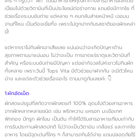
ใคร ๆ ก็รู้ดีว่า “ผัก” เป็นอาหารที่ให้คุณค่าทางสารอาหารและเต็ม
เปี่ยมไปด้วยวิตามินที่เป็นประโยชน์ต่อร่างกาย แถมยังมีกากใย ที่
ช่วยเรื่องระบบขับถ่าย แต่หลาย ๆ คนกลับส่ายหน้าหนี เจอบน
จานที่ไหน เป็นต้องเขี่ยทิ้ง เพราะไม่ถูกปากกับรสชาติของผักเหล่า
นี้!
.
แต่หากเราไม่กินผักเอาเสียเลย แน่นอนว่าจะเกิดปัญหาด้าน
สุขภาพตามมาแน่นอน ไม่ว่าจะเป็น การขาดแร่ธาตุและวิตามินที่
สำคัญ หรือระบบขับถ่ายมีปัญหา แต่อย่ากังวลไปค่ะชาวไม่กินผัก
ทั้งหลาย เพราะวันนี้ Tops Vita มีตัวช่วยมาฝากกัน จะมีตัวไหน
บ้าง และแต่ละตัวช่วยเรื่องอะไร ตามมาดูกันเลยค่ะ 👇
1.ผักอัดเม็ด
ผักสดแปรรูปที่สกัดจากผักสดแท้ 100% อุดมไปด้วยสารอาหาร
จากผักหลากหลายชนิด เช่น พริกหวาน แครอท มะเขือเทศ
ฟักทอง บีทรูท ผักโขม เป็นต้น ทำให้ได้รับสารอาหารเทียบเท่ากับ
การรับประทานผักสดปกติ ไม่ว่าจะเป็นวิตามิน เกลือแร่ และกากใย
อาหาร โดยมีจุดเด่นที่ใคร ๆ ก็สามารถกินได้ง่าย แถมปลอดภัยไร้