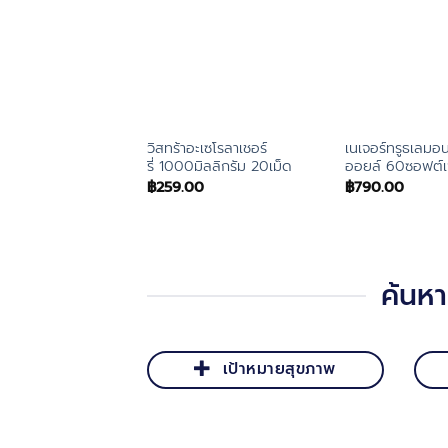
วิสทร้าอะเซโรลาเชอร์
เนเจอร์ทรูธเลมอ
รี่ 1000มิลลิกรัม 20เม็ด
ออยล์ 60ซอฟต์
฿
259.00
฿
790.00
ค้นห
เป้าหมายสุขภาพ