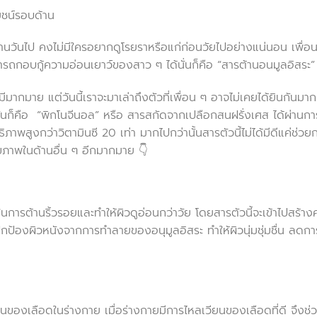
ยชน์รอบด้าน
่อนานวันไป คงไม่มีใครอยากดูโรยราหรือแก่ก่อนวัยไปอย่างแน่นอน เพื่อ
ามารถกอบกู้ความอ่อนเยาว์ของสาว ๆ ได้นั่นก็คือ “สารต้านอนมูลอิสระ”
งมีมากมาย แต่วันนี้เราจะมาเล่าถึงตัวที่เพื่อน ๆ อาจไม่เคยได้ยินกันมาก
่นก็คือ “
พิกโนจีนอล
”
หรือ สารสกัดจากเปลือกสนฝรั่งเศส ได้ผ่านกา
ทธิภาพสูงกว่าวิตามินซี 20 เท่า มากไปกว่านั้นสารตัวนี้ไม่ได้มีดีแค่ช่ว
ุขภาพในด้านอื่น ๆ อีกมากมาย
👇
วยในการต้านริ้วรอยและทำให้ผิวดูอ่อนกว่าวัย โดยสารตัวนี้จะเข้าไปสร้า
กป้องผิวหนังจากการทำลายของอนุมูลอิสระ ทำให้ผิวนุ่มชุ่มชื่น ลดกา
นของเลือดในร่างกาย เมื่อร่างกายมีการไหลเวียนของเลือดที่ดี จึงช่