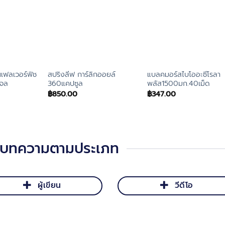
นเฟลเวอร์ฟิช
สปริงลีฟ การ์ลิกออยล์
แบลคมอร์สไบโออะซีโรลา
เจล
360แคปซูล
พลัส1500มก.40เม็ด
฿
850.00
฿
347.00
าบทความตามประเภท
ผู้เขียน
วีดีโอ