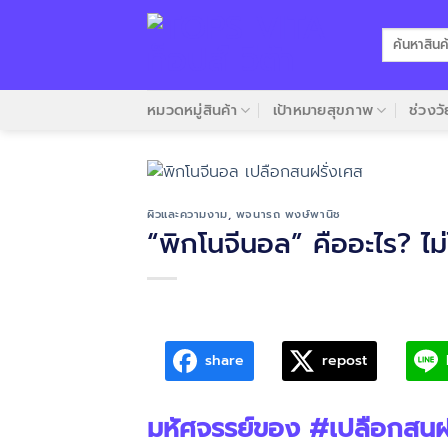
Skip
to
ค้นหา:
content
หมวดหมู่สินค้า
เป้าหมายสุขภาพ
ช่วงวั
ผิวและความงาม
,
พจนารถ พงษ์พานิช
“พิกโนจีนอล” คืออะไร? ไม
share
repost
มหัศจรรย์ของ #เปลือกสนฝร