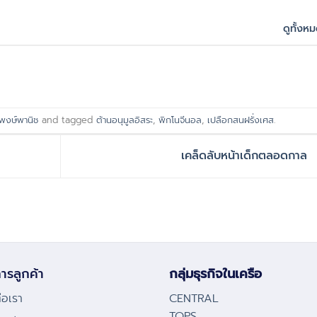
ดูทั้งห
พงษ์พานิช
and tagged
ต้านอนุมูลอิสระ
,
พิกโนจีนอล
,
เปลือกสนฝรั่งเศส
.
เคล็ดลับหน้าเด็กตลอดกาล
ารลูกค้า
กลุ่มธุรกิจในเครือ
่อเรา
CENTRAL
TOPS