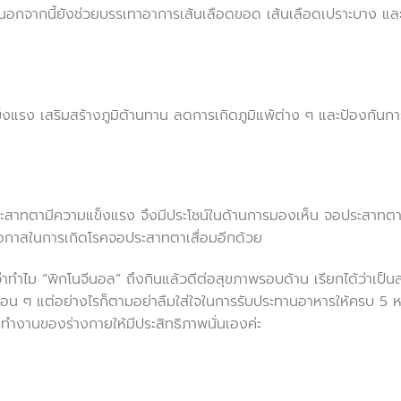
อกจากนี้ยังช่วยบรรเทาอาการเส้นเลือดขอด เส้นเลือดเปราะบาง แล
็งแรง เสริมสร้างภูมิต้านทาน ลดการเกิดภูมิแพ้ต่าง ๆ และป้องกันกา
ระสาทตามีความแข็งแรง จึงมีประโชน์ในด้านการมองเห็น จอประสาทต
อกาสในการเกิดโรคจอประสาทตาเสื่อมอีกด้วย
าทำไม “พิกโนจีนอล” ถึงกินแล้วดีต่อสุขภาพรอบด้าน เรียกได้ว่าเป็น
่อน ๆ แต่อย่างไรก็ตามอย่าลืมใส่ใจในการรับประทานอาหารให้ครบ 5 หม
ทำงานของร่างกายให้มีประสิทธิภาพนั่นเองค่ะ