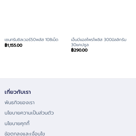
เอ็นบีแอลโพรโพลิส 300มิลลิกรัม
เซนทรัมซิลเวอร์50พลัส 108เม็ด
30แคปซูล
฿
1,155.00
฿
290.00
เกี่ยวกับเรา
พันธกิจของเรา
นโยบายความเป็นส่วนตัว
นโยบายคุกกี้
ข้อตกลงและเงื่อนไข