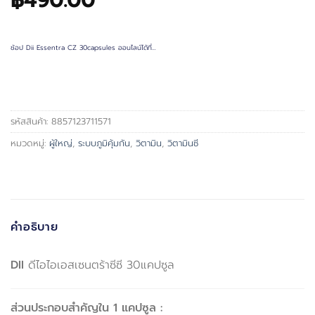
฿
490.00
ช้อป Dii Essentra CZ 30capsules ออนไลน์ได้ที่…
รหัสสินค้า:
8857123711571
หมวดหมู่:
ผู้ใหญ่
,
ระบบภูมิคุ้มกัน
,
วิตามิน
,
วิตามินซี
คำอธิบาย
DII
ดีไอไอเอสเซนตร้าซีซี 30แคปซูล
ส่วนประกอบสำคัญใน 1 แคปซูล :