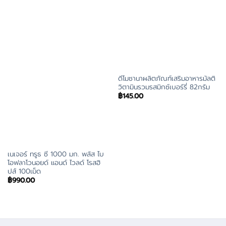
ดีโมซานาผลิตภัณฑ์เสริมอาหารมัลติ
วิตามินรวมรสมิกซ์เบอร์รี่ 82กรัม
฿
145.00
เนเจอร์ ทรูธ ซี 1000 มก. พลัส ไบ
โอฟลาโวนอยด์ แอนด์ ไวลด์ โรสฮิ
ปส์ 100เม็ด
฿
990.00