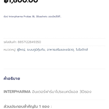
฿
1,800.00
ช้อป Interpharma Probac BL 30sachets ออนไลน์ได้ที่…
รหัสสินค้า:
8857122849350
หมวดหมู่:
ผู้ใหญ่
,
ระบบภูมิคุ้มกัน
,
อาหารเสริมและแร่ธาตุ
,
ไบโอติกส์
คำอธิบาย
INTERPHARMA
อินเตอร์ฟาร์มาโปรแบคบีแอล 30ซอง
ส่วนประกอบสำคัญใน 1 ซอง :