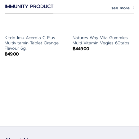
IMMUNITY PRODUCT
see more
Kitdo Imu Acerola C Plus
Natures Way Vita Gummies
Multivitamin Tablet Orange
Multi Vitamin Vegies 60tabs
Flavour 6g.
฿
449.00
฿
49.00