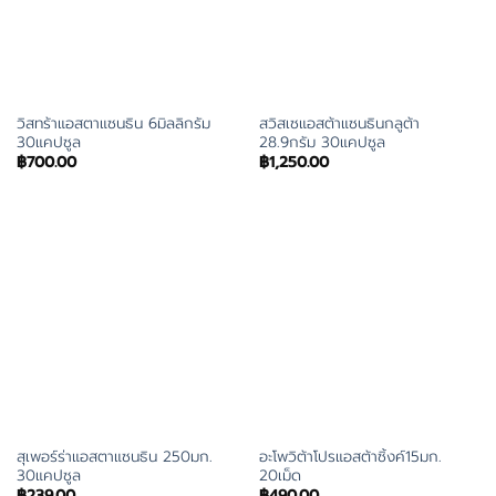
วิสทร้าแอสตาแซนธิน 6มิลลิกรัม
สวิสเซแอสต้าแซนธินกลูต้า
30แคปซูล
28.9กรัม 30แคปซูล
฿
700.00
฿
1,250.00
สุเพอร์ร่าแอสตาแซนธิน 250มก.
อะโพวิต้าโปรแอสต้าซิ้งค์15มก.
30แคปซูล
20เม็ด
฿
239.00
฿
490.00