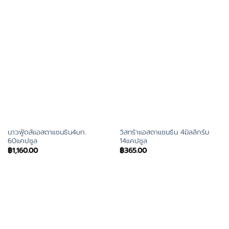
นาวฟู้ดส์แอสตาแซนธิน4มก.
วิสทร้าแอสตาแซนธิน 4มิลลิกรัม
60แคปซูล
14แคปซูล
฿
1,160.00
฿
365.00