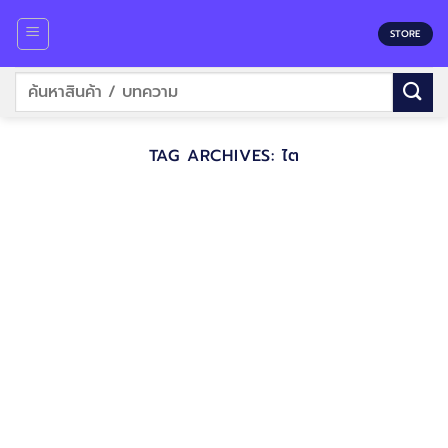
Skip
to
STORE
content
ค้นหา:
TAG ARCHIVES:
ไต