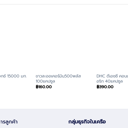
ท็อกซ์ 15000 มก.
ขาวละออเคอร์มิน500พลัส
DHC ดีเอชซี คอนเ
100แคปซูล
อริก 40แคปซูล
฿
160.00
฿
390.00
ารลูกค้า
กลุ่มธุรกิจในเครือ