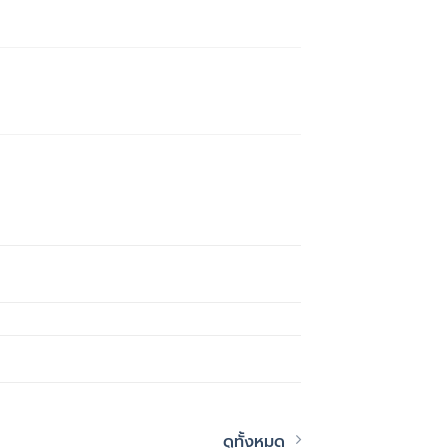
ดูทั้งหมด