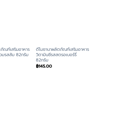
ตภัณฑ์เสริมอาหาร
ดีโมซานาผลิตภัณฑ์เสริมอาหาร
รวมรสส้ม 82กรัม
วิตามินซีรสสตรอเบอร์รี่
82กรัม
฿
145.00