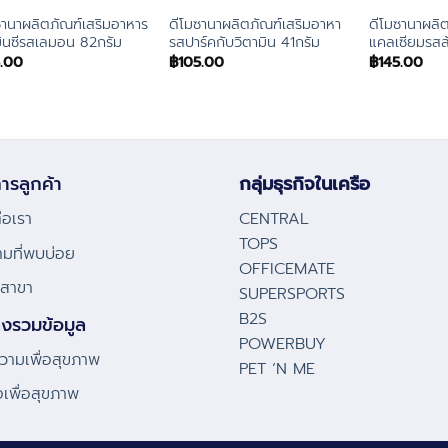
ซานาผลิตภัณฑ์เสริมอาหาร
ดีโมซานาผลิตภัณฑ์เสริมอาหา
ดีโมซานาผลิ
มินซีรสเลมอน 82กรัม
รสปาร์คกับวิตามิน 41กรัม
แคลเซียมรสส
5.00
฿
105.00
฿
145.00
ารลูกค้า
กลุ่มธุรกิจในเครือ
่อเรา
CENTRAL
TOPS
ามที่พบบ่อย
OFFICEMATE
้งสาขา
SUPERSPORTS
B2S
่งรวมข้อมูล
POWERBUY
ามเพื่อสุขภาพ
PET ‘N ME
โอเพื่อสุขภาพ