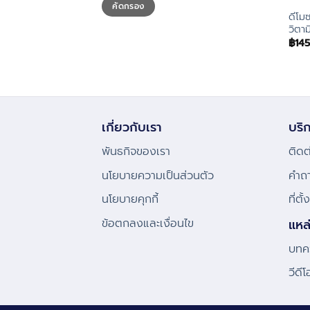
คัดกรอง
ต่ำ
สูงสุด
สุด
ดีโม
วิตา
฿
14
เกี่ยวกับเรา
บริก
พันธกิจของเรา
ติดต
นโยบายความเป็นส่วนตัว
คําถ
นโยบายคุกกี้
ที่ตั
ข้อตกลงและเงื่อนไข
แหล
บทคว
วีดี