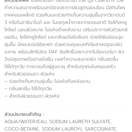
BIODERMA
ไบโอเดอร์มา ออโตเดิร์ม เจล ดูช เวชสำอาง เจล
ทำความสะอาดพร้อมปกป้องปราการผิวสูตรอ่อนโยน มีสกินโพร
เทคคอมเพล็กซ์ ช่วยคืนและช่วยกักเก็บความชุ่มชื้นจากวิตามินบี
3 หรือไนอาซินาไมด์ และ โมเลกุลน้ำตาลจากธรรมชาติ ไซลิทิลกลู
โคไซด์ มอบผิวสบาย ไม่แห้งตึงหลังอาบ เสริมปราการผิวด้วยกลี
เซอรีน, โคโค่กลูโคไซด์ และกลีเซอรีลโอลีเอต ช่วยให้ผิวอ่อนนุ่ม
ชุ่มชื้น มีคอปเปอร์ซัลเฟต ช่วยควบคุมแบคทีเรียสาเหตุของผิว
ระคาย พร้อมสิทธิบัตร DAF ลิขสิทธิ์เฉพาะจากไบโอเดอร์มา ผิว
จึงมีสุขภาพดีอย่างยั่งยืน เจลทำความสะอาดผิว กลิ่นสดชื่น
ใช้ได้ทุกวัย ทารกจนถึงผู้สูงอายุ สำหรับทุกคนในครอบครัว
สำหรับผิวธรรมดา ผิวแห้ง
– ช่วยกักเก็บความชุ่มชื้น ไม่แห้งตึงหลังอาบ
– กลิ่นสดชื่น ใช้ได้ทุกวัย
– สำหรับผิวธรรมดา ผิวแห้ง
ส่วนประกอบสำคัญ :
AQUA/WATER/EAU, SODIUM LAURETH SULFATE,
COCO-BETAINE, SODIUM LAUROYL SARCOSINATE,