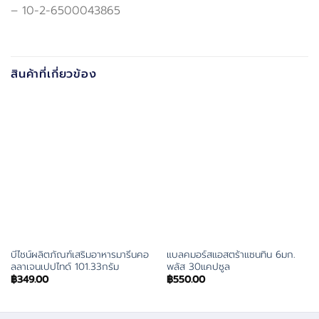
– 10-2-6500043865
สินค้าที่เกี่ยวข้อง
บีไชน์ผลิตภัณฑ์เสริมอาหารมารีนคอ
แบลคมอร์สแอสตร้าแซนทิน 6มก.
ลลาเจนเปปไทด์ 101.33กรัม
พลัส 30แคปซูล
฿
349.00
฿
550.00