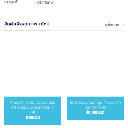
แบรนด์
เวิร์คสเคพ
สินค้าเพื่อสุขภาพมาใหม่
ดูทั้งหมด
PIGEON พีเจ้น แผ่นพรีเมียม
SKO รองเท้าแตะ รุ่น Nova จาก
สำหรับรองเปลี่ยนผ้าอ้อม 11
ประเทศเกาหลี
แผ่น
฿
1,950.00
฿
138.00