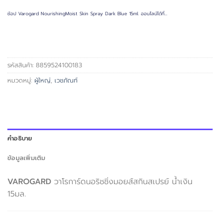
ช้อป Varogard NourishingMoist Skin Spray Dark Blue 15ml. ออนไลน์ได้ที่…
รหัสสินค้า:
8859524100183
หมวดหมู่:
ผู้ใหญ่
,
เวชภัณฑ์
คำอธิบาย
ข้อมูลเพิ่มเติม
VAROGARD
วาโรการ์ดนอริชชิ่งมอยส์สกินสเปรย์ น้ำเงิน
15มล.