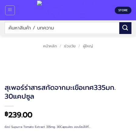
Skip
to
STORE
content
ค้นหา:
หน้าหลัก
/
ช่วงวัย
/
ผู้ใหญ่
สุเพอร์ร่าสารสกัดจากมะเขือเทศ335มก.
30แคปซูล
239.00
฿
ช้อป Supurra Tomato Extract 335mg. 30Capsules ออนไลน์ได้ที่…