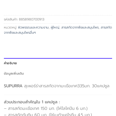
รหัสสินค้า:
8858980700913
หมวดหมู่:
ผิวพรรณและความงาม
,
ผู้ใหญ่
,
สารสกัดจากพืชและสมุนไพร
,
สารสกัด
จากพืชและสมุนไพรอื่นๆ
คำอธิบาย
ข้อมูลเพิ่มเติม
SUPURRA
สุเพอร์ร่าสารสกัดจากมะเขือเทศ335มก. 30แคปซูล
ส่วนประกอบสำคัญใน 1 แคปซูล :
– สารสกัดมะเขือเทศ 150 มก. (ให้ไลโคปีน 6 มก.)
– สารสกัดทับทิม 60 มก. (ให้เบต้าแคโรทีน 4.5 มก.)