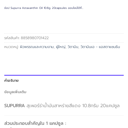
ช้อป Supurra Astaxanthin Oil 10.8g. 20capsules ออนไลน์ได้ที่…
รหัสสินค้า:
8858980701422
หมวดหมู่:
ผิวพรรณและความงาม
,
ผู้ใหญ่
,
วิตามิน
,
วิตามินเอ - แอสตาแซนธิน
คำอธิบาย
ข้อมูลเพิ่มเติม
SUPURRA
สุเพอร์ร่าน้ำมันสาหร่ายสีแดง 10.8กรัม 20แคปซูล
ส่วนประกอบสำคัญใน 1 แคปซูล :