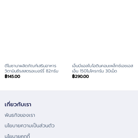
ดีโมซานาผลิตภัณฑ์เสริมอาหาร
เอ็นบีแอลไบโอตินคอมเพล็กซ์เอชเอส
วิตามินซีรสสตรอเบอร์รี่ 82กรัม
เอ็น 150ไมโครกรัม 30เม็ด
฿
145.00
฿
290.00
เกี่ยวกับเรา
พันธกิจของเรา
นโยบายความเป็นส่วนตัว
นโยบายคุกกี้