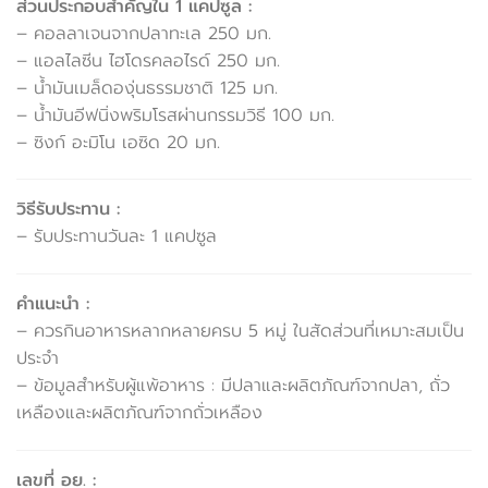
ส่วนประกอบสำคัญใน 1 แคปซูล :
– คอลลาเจนจากปลาทะเล 250 มก.
– แอลไลซีน ไฮโดรคลอไรด์ 250 มก.
– น้ำมันเมล็ดองุ่นธรรมชาติ 125 มก.
– น้ำมันอีฟนิ่งพริมโรสผ่านกรรมวิธี 100 มก.
– ซิงก์ อะมิโน เอซิด 20 มก.
วิธีรับประทาน :
– รับประทานวันละ 1 แคปซูล
คำแนะนำ :
– ควรกินอาหารหลากหลายครบ 5 หมู่ ในสัดส่วนที่เหมาะสมเป็น
ประจำ
– ข้อมูลสำหรับผู้แพ้อาหาร : มีปลาและผลิตภัณฑ์จากปลา, ถั่ว
เหลืองและผลิตภัณฑ์จากถั่วเหลือง
เลขที่ อย. :