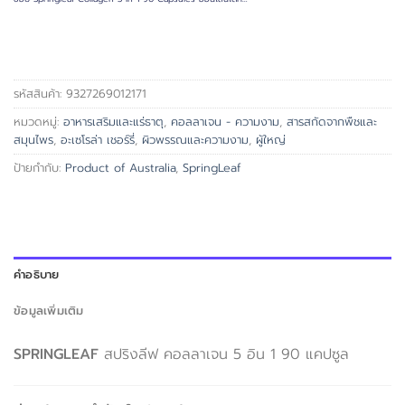
รหัสสินค้า:
9327269012171
หมวดหมู่:
อาหารเสริมและแร่ธาตุ
,
คอลลาเจน - ความงาม
,
สารสกัดจากพืชและ
สมุนไพร
,
อะเซโรล่า เชอร์รี่
,
ผิวพรรณและความงาม
,
ผู้ใหญ่
ป้ายกำกับ:
Product of Australia
,
SpringLeaf
คำอธิบาย
ข้อมูลเพิ่มเติม
SPRINGLEAF
สปริงลีฟ คอลลาเจน 5 อิน 1 90 แคปซูล