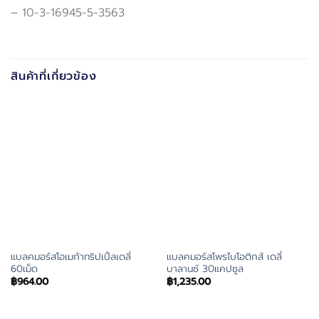
– 10-3-16945-5-3563
สินค้าที่เกี่ยวข้อง
แบลคมอร์สโอเมก้าทริปเปิ้ลเดลี่
แบลคมอร์สโพรไบโอติกส์ เดลี่
60เม็ด
บาลานซ์ 30แคปซูล
฿
964.00
฿
1,235.00