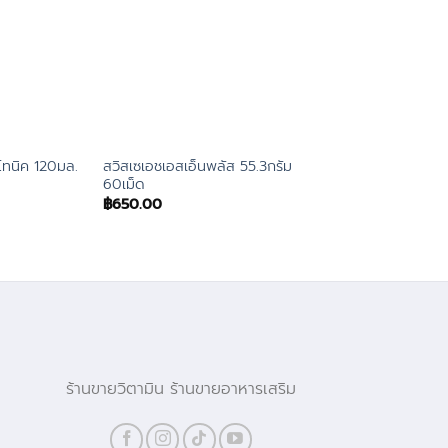
สวิสเซเอชเอสเอ็นพลัส 55.3กรัม
นาวฟู้ดส์เอชเอสเอ็น 
์โทนิค 120มล.
60เม็ด
แคปซูล
฿
650.00
฿
1,512.00
ร้านขายวิตามิน ร้านขายอาหารเสริม