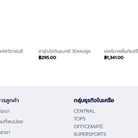
พลัสวิตามินซี
ฮารุไบโอตินแมกซ์ 30แคปซูล
เฮอร์บาลเซ็นท์แฮร
฿
295.00
฿
1,341.00
ารลูกค้า
กลุ่มธุรกิจในเครือ
่อเรา
CENTRAL
TOPS
ามที่พบบ่อย
OFFICEMATE
้งสาขา
SUPERSPORTS