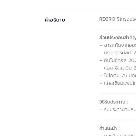
REGRO
รีโกรฮอร์
คำอธิบาย
ส่วนประกอบสำคัญใ
– สารสกัดจากฮอ
– บริวเวอร์ยีสต์
– อินโนซิทอล 20
– แอล-ซีสเตอีน 
– ไบโอติน 75 มค
– แคลเซียมแพนโท
วิธีรับประทาน :
– รับประทานวันละ 
คำแนะนำ :