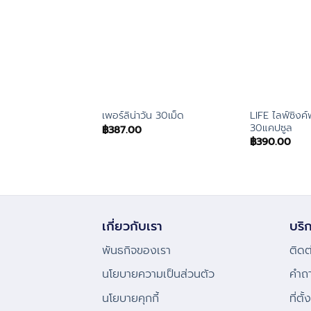
LIFE ไลฟ์ซิงค์
เพอร์ลิน่าวัน 30เม็ด
30แคปซูล
฿
387.00
฿
390.00
เกี่ยวกับเรา
บริก
พันธกิจของเรา
ติดต
นโยบายความเป็นส่วนตัว
คําถ
นโยบายคุกกี้
ที่ตั