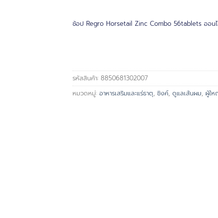
ช้อป Regro Horsetail Zinc Combo 56tablets ออนไลน
รหัสสินค้า:
8850681302007
หมวดหมู่:
อาหารเสริมและแร่ธาตุ
,
ซิงค์
,
ดูแลเส้นผม
,
ผู้ให