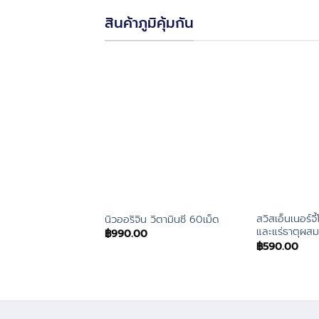
สินค้าภูมิคุ้มกัน
สวิสเอ็นเนอร์จี
นิวออริจิน วิตามินซี 60เม็ด
และแร่ธาตุผสม
฿
990.00
฿
590.00