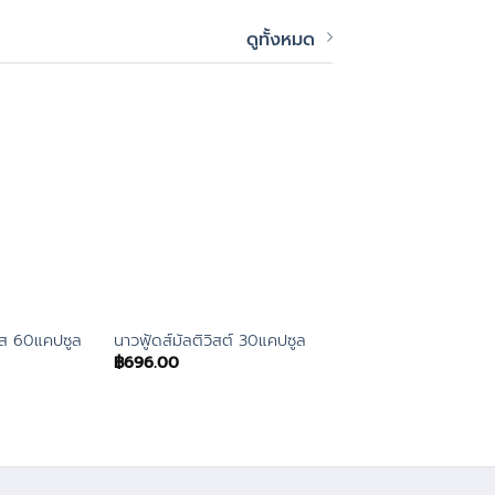
ดูทั้งหมด
นาวฟู้ดส์ซีพลัสอะเซโรล
ัส 60แคปซูล
นาวฟู้ดส์มัลติวิสต์ 30แคปซูล
ซิตรัสไบโอฟลาโวนอยด
฿
696.00
฿
1,112.00