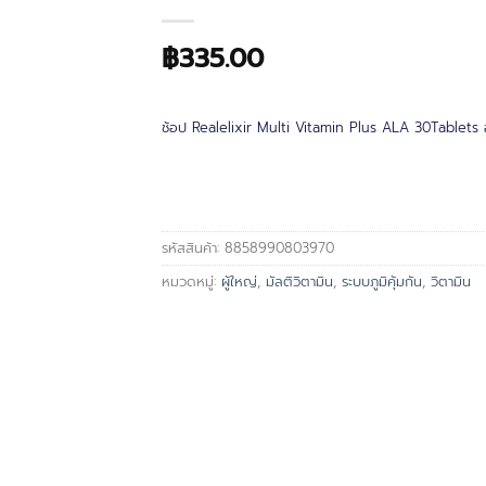
฿
335.00
ช้อป Realelixir Multi Vitamin Plus ALA 30Tablets อ
รหัสสินค้า:
8858990803970
หมวดหมู่:
ผู้ใหญ่
,
มัลติวิตามิน
,
ระบบภูมิคุ้มกัน
,
วิตามิน