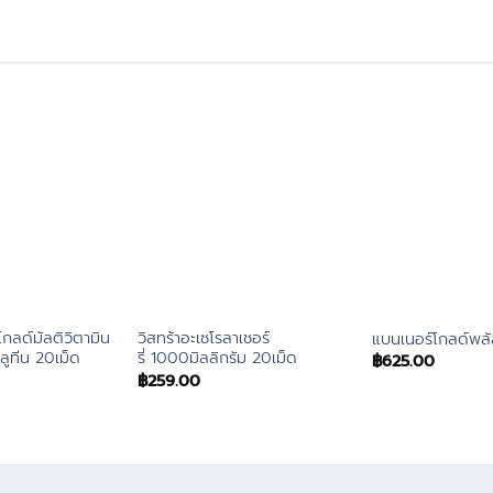
้โกลด์มัลติวิตามิน
วิสทร้าอะเซโรลาเชอร์
แบนเนอร์โกลด์พล
ลูทีน 20เม็ด
รี่ 1000มิลลิกรัม 20เม็ด
฿
625.00
฿
259.00