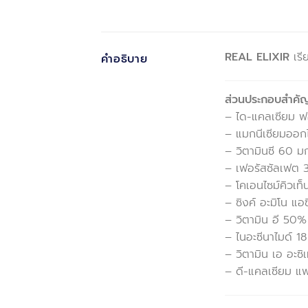
REAL ELIXIR
เรี
คำอธิบาย
ส่วนประกอบสำคัญ
– ได-แคลเซียม ฟ
– แมกนีเซียมออกไ
– วิตามินซี 60 มก
– เฟอรัสซัลเฟต 3
– โคเอนไซม์คิวเท
– ซิงค์ อะมิโน แอ
– วิตามิน อี 50% 
– ไนอะซีนาไมด์ 18
– วิตามิน เอ อะซิ
– ดี-แคลเซียม แพ