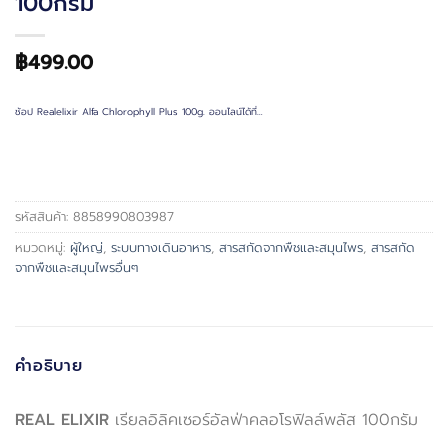
100กรัม
฿
499.00
ช้อป Realelixir Alfa Chlorophyll Plus 100g. ออนไลน์ได้ที่…
รหัสสินค้า:
8858990803987
หมวดหมู่:
ผู้ใหญ่
,
ระบบทางเดินอาหาร
,
สารสกัดจากพืชและสมุนไพร
,
สารสกัด
จากพืชและสมุนไพรอื่นๆ
คำอธิบาย
REAL ELIXIR
เรียลอิลิคเซอร์อัลฟ่าคลอโรฟิลล์พลัส 100กรัม