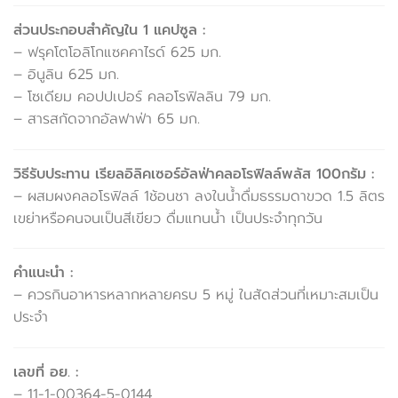
ส่วนประกอบสำคัญใน 1 แคปซูล :
– ฟรุคโตโอลิโกแซคคาไรด์ 625 มก.
– อินูลิน 625 มก.
– โซเดียม คอปปเปอร์ คลอโรฟิลลิน 79 มก.
– สารสกัดจากอัลฟาฟ่า 65 มก.
วิธีรับประทาน เรียลอิลิคเซอร์อัลฟ่าคลอโรฟิลล์พลัส 100กรัม :
– ผสมผงคลอโรฟิลล์ 1ช้อนชา ลงในน้ำดื่มธรรมดาขวด 1.5 ลิตร
เขย่าหรือคนจนเป็นสีเขียว ดื่มแทนน้ำ เป็นประจำทุกวัน
คำแนะนำ :
– ควรกินอาหารหลากหลายครบ 5 หมู่ ในสัดส่วนที่เหมาะสมเป็น
ประจำ
เลขที่ อย. :
– 11-1-00364-5-0144