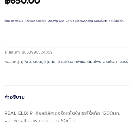
฿
650.00
ช้อป Realelixir Acerola Cherry 1200mg plus Citrus Bioflavonoids 60Tablets ออนไลน์ได้ที่…
รหัสสินค้า:
8858990804809
หมวดหมู่:
ผู้ใหญ่
,
ระบบภูมิคุ้มกัน
,
สารสกัดจากพืชและสมุนไพร
,
อะเซโรล่า เชอร์รี่
คำอธิบาย
REAL ELIXIR
เรียลอิลิคเซอร์อเซโรล่าเชอร์รี่สกัด 1200มก.
ผสมซีตรัสไบโอฟลาโวนอยด์ 60เม็ด