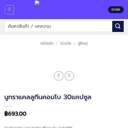
Skip
to
STORE
content
ค้นหา:
หน้าหลัก
/
ช่วงวัย
/
ผู้ใหญ่
นูทราแคลลูทีนคอมโบ 30แคปซูล
฿
693.00
ช้อป Nutrakal Lutein Combo 30capsules ออนไลน์ได้ที่…