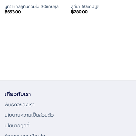
นูทราแคลลูทีนคอมโบ 30แคปซูล
ลูทีน่า 60แคปซูล
฿
693.00
฿
280.00
เกี่ยวกับเรา
พันธกิจของเรา
นโยบายความเป็นส่วนตัว
นโยบายคุกกี้