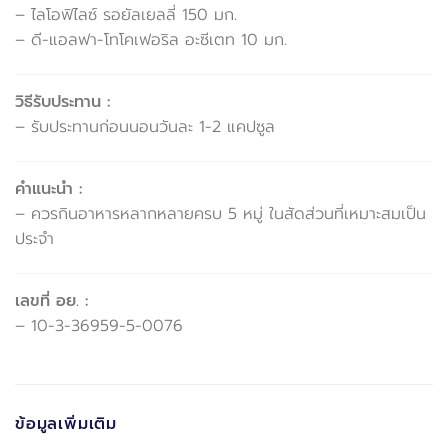
– ไลโอฟิไลซ์ รอยัลเยลลี่ 150 มก.
– ดี-แอลฟา-โทโคเฟอริล อะซีเตท 10 มก.
วิธีรับประทาน :
– รับประทานก่อนนอนวันละ 1-2 แคปซูล
คำแนะนำ :
– ควรกินอาหารหลากหลายครบ 5 หมู่ ในสัดส่วนที่เหมาะสมเป็น
ประจำ
เลขที่ อย. :
– 10-3-36959-5-0076
ข้อมูลเพิ่มเติม