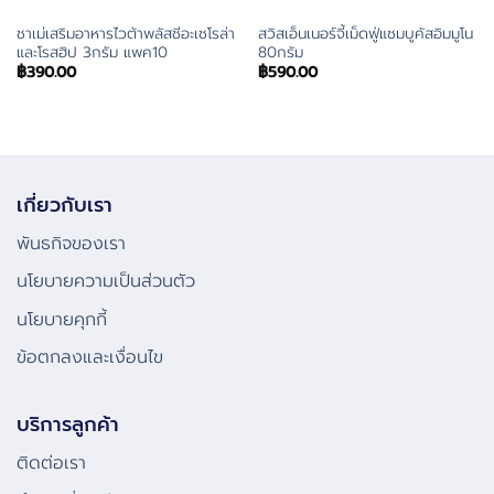
ชาเม่เสริมอาหารไวต้าพลัสซีอะเซโรล่า
สวิสเอ็นเนอร์จี้เม็ดฟู่แซมบูคัสอิมมูโน
และโรสฮิป 3กรัม แพค10
80กรัม
฿
390.00
฿
590.00
เกี่ยวกับเรา
พันธกิจของเรา
นโยบายความเป็นส่วนตัว
นโยบายคุกกี้
ข้อตกลงและเงื่อนไข
บริการลูกค้า
ติดต่อเรา