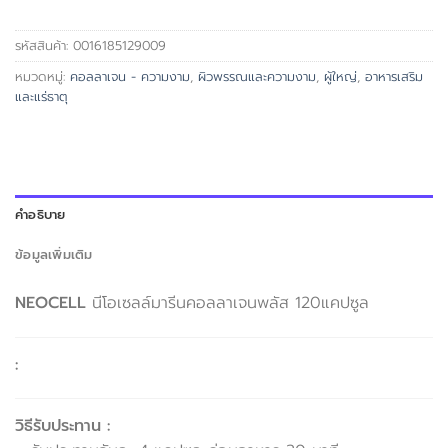
รหัสสินค้า:
0016185129009
หมวดหมู่:
คอลลาเจน - ความงาม
,
ผิวพรรณและความงาม
,
ผู้ใหญ่
,
อาหารเสริม
และแร่ธาตุ
คำอธิบาย
ข้อมูลเพิ่มเติม
NEOCELL
นีโอเซลล์มารีนคอลลาเจนพลัส 120แคปซูล
:
วิธีรับประทาน :