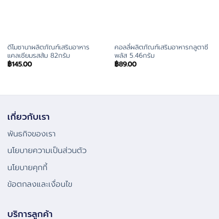
ดีโมซานาผลิตภัณฑ์เสริมอาหาร
คอลลี่ผลิตภัณฑ์เสริมอาหารกลูตาซี
แคลเซียมรสส้ม 82กรัม
พลัส 5.46กรัม
฿
145.00
฿
89.00
เกี่ยวกับเรา
พันธกิจของเรา
นโยบายความเป็นส่วนตัว
นโยบายคุกกี้
ข้อตกลงและเงื่อนไข
บริการลูกค้า