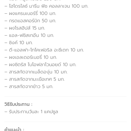
– ไฮโดรไลซ์ มารีน ฟิช คอลลาเจน 100 มก.
– ผงแครนเบอร์รี่ 100 มก.
– กรดแอสคอร์บิก 50 มก.
– ผงโรสฮิปส์ 15 มก.
– แอล-ฟซิสเทอีน 10 มก.
– ซิงค์ 10 มก.
– ดี-แอลฟา-โทโคเฟอริล อะซีเตท 10 มก.
– ผงเอลเดอร์เบอรี่ 10 มก.
– ผงซิตรัส ไบโอฟลาโวนอยด์ 10 มก.
– สารสกัดจากเมล็ดองุ่น 10 มก.
– สารสกัดจากมะเขือเทศ 5 มก.
– สารสกัดจากข้าว 5 มก.
วิธีรับประทาน :
– รับประทานวันละ 1 แคปซูล
คำแนะนำ :