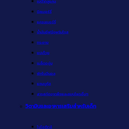
เบต้ากลูแคน
บิลเบอร์รี่
แครนเบอร์รี่
น้ำมันอีฟนิ่งพริมโรส
กระชาย
แปะก๊วย
เมล็ดองุ่น
พิกโนจีนอล
แซมบูคัส
สารสกัดจากพืชและสมุนไพรอื่นๆ
วิตามินและอาหารเสริมสำหรับเด็ก
ไบโอติกส์