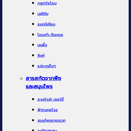
กลูตาไธโอน
เลซิติน
แมกนีเซียม
โอเมก้า-ดีเอชเอ
นมผึ้ง
ซิงค์
แร่ธาตุอื่นๆ
สารสกัดจากพืช
และสมุนไพร
อะเซโรล่า เชอร์รี่
ฟ้าทะลายโจร
สมุนไพรอายุรเวท
เบต้ากลูแคน