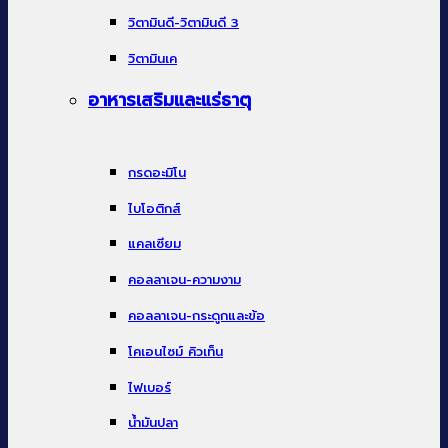
วิตามินดี-วิตามินดี 3
วิตามินเค
อาหารเสริมและแร่ธาตุ
กรดอะมิโน
ไบโอติกส์
แคลเซียม
คอลลาเจน-ความงาม
คอลลาเจน-กระดูกและข้อ
โคเอนไซม์ คิวเท็น
ไฟเบอร์
น้ำมันปลา