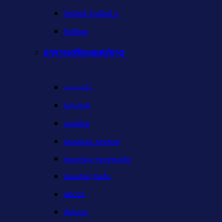
วิตามินดี-วิตามินดี 3
วิตามินเค
อาหารเสริมและแร่ธาตุ
กรดอะมิโน
ไบโอติกส์
แคลเซียม
คอลลาเจน-ความงาม
คอลลาเจน-กระดูกและข้อ
โคเอนไซม์ คิวเท็น
ไฟเบอร์
น้ำมันปลา