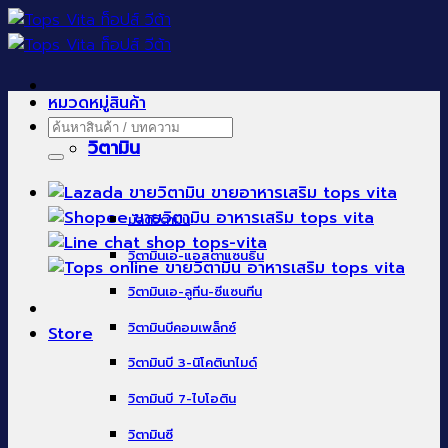
Skip
to
content
หมวดหมู่สินค้า
ค้นหา:
วิตามิน
มัลติวิตามิน
วิตามินเอ-แอสตาแซนธิน
วิตามินเอ-ลูทีน-ซีแซนทีน
วิตามินบีคอมเพล็กซ์
Store
วิตามินบี 3-นิโคตินาไมด์
วิตามินบี 7-ไบโอติน
วิตามินซี