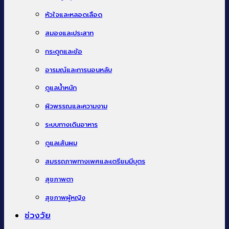
หัวใจและหลอดเลือด
สมองและประสาท
กระดูกและข้อ
อารมณ์และการนอนหลับ
ดูแลน้ำหนัก
ผิวพรรณและความงาม
ระบบทางเดินอาหาร
ดูแลเส้นผม
สมรรถภาพทางเพศและเตรียมมีบุตร
สุขภาพตา
สุขภาพผู้หญิง
ช่วงวัย