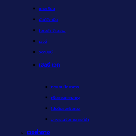
แคลเซียม
มัลติวิตามิน
โอเมก้า-ดีเอชเอ
เวจจี
วิตามินซี
เฮลธี เวท
ทดแทนมื้ออาหาร
เพิ่มการเผาผลาญ
โปรตีนและฟิตเนส
อาหารเสริมทางการกีฬา
เวชสำอาง