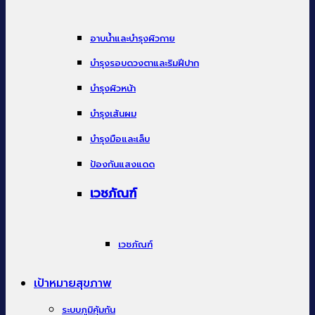
อาบน้ำและบำรุงผิวกาย
บำรุงรอบดวงตาและริมฝีปาก
บำรุงผิวหน้า
บำรุงเส้นผม
บำรุงมือและเล็บ
ป้องกันแสงแดด
เวชภัณฑ์
เวชภัณฑ์
เป้าหมายสุขภาพ
ระบบภูมิคุ้มกัน