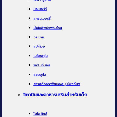
บิลเบอร์รี่
แครนเบอร์รี่
น้ำมันอีฟนิ่งพริมโรส
กระชาย
แปะก๊วย
เมล็ดองุ่น
พิกโนจีนอล
แซมบูคัส
สารสกัดจากพืชและสมุนไพรอื่นๆ
วิตามินและอาหารเสริมสำหรับเด็ก
ไบโอติกส์