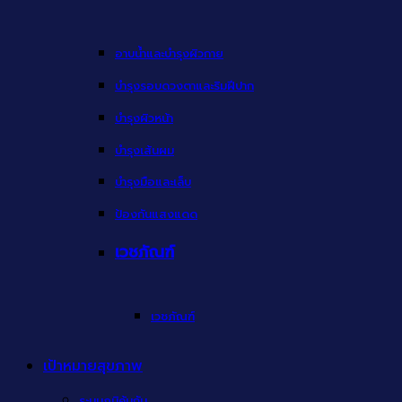
อาบน้ำและบำรุงผิวกาย
บำรุงรอบดวงตาและริมฝีปาก
บำรุงผิวหน้า
บำรุงเส้นผม
บำรุงมือและเล็บ
ป้องกันแสงแดด
เวชภัณฑ์
เวชภัณฑ์
เป้าหมายสุขภาพ
ระบบภูมิคุ้มกัน