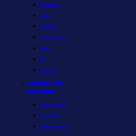
กลูตาไธโอน
เลซิติน
แมกนีเซียม
โอเมก้า-ดีเอชเอ
นมผึ้ง
ซิงค์
แร่ธาตุอื่นๆ
สารสกัดจากพืช
และสมุนไพร
อะเซโรล่า เชอร์รี่
ฟ้าทะลายโจร
สมุนไพรอายุรเวท