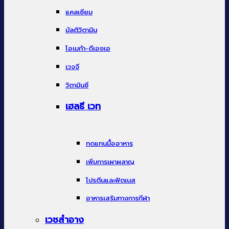
แคลเซียม
มัลติวิตามิน
โอเมก้า-ดีเอชเอ
เวจจี
วิตามินซี
เฮลธี เวท
ทดแทนมื้ออาหาร
เพิ่มการเผาผลาญ
โปรตีนและฟิตเนส
อาหารเสริมทางการกีฬา
เวชสำอาง