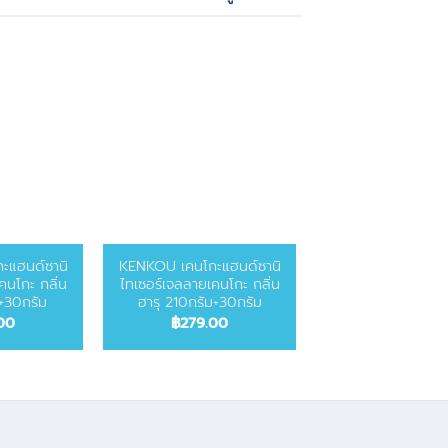
ะแฮนด์ซานิ
KENKOU เคนโกะแฮนด์ซานิ
ERGOTREND เบาะร
คนโกะ กลิ่น
ไทเซอร์เจลลายเคนโกะ กลิ่น
เพื่อสุขภาพ Soft S
ม+30กรัม
ฮารุ 210กรัม+30กรัม
L
00
฿
279.00
฿
690.00