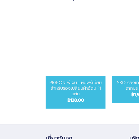
PIGEON พีเจ้น แผ่นพรีเมียม
SKO รองเท้
สำหรับรองเปลี่ยนผ้าอ้อม 11
จากประ
แผ่น
฿
1,
฿
138.00
เกี่ยวกับเรา
บริก