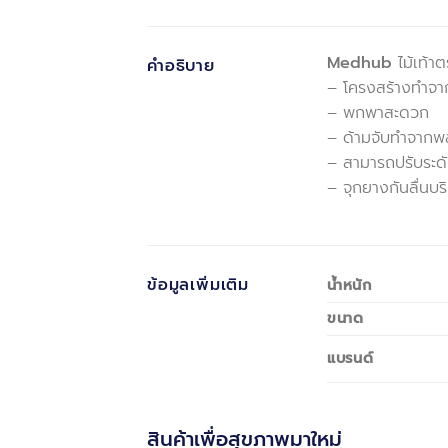
Medhub
ไม้เท้า
คำอธิบาย
– โครงสร้างทำจา
– พกพาสะดวก
– ด้ามจับทำจากพล
– สามารถปรับระดั
– จุกยางกันลื่นบร
ข้อมูลเพิ่มเติม
น้ำหนัก
ขนาด
แบรนด์
สินค้าเพื่อสุขภาพมาใหม่