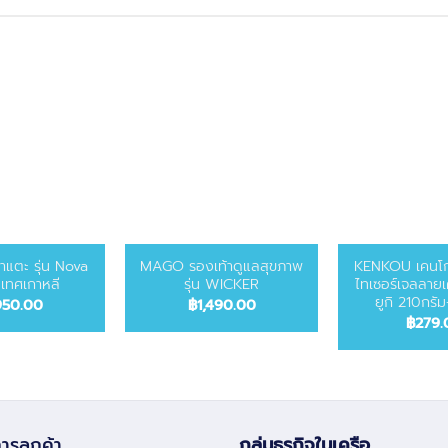
าแตะ รุ่น Nova
MAGO รองเท้าดูแลสุขภาพ
KENKOU เคนโก
เทศเกาหลี
รุ่น WICKER
ไทเซอร์เจลลายเ
ยูกิ 210กรั
950.00
฿
1,490.00
฿
279.
ารลูกค้า
กลุ่มธุรกิจในเครือ