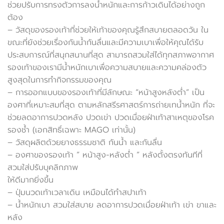
ช่วยปรับการทรงตัวการลงน้ำหนักและการก้าวเดินได้อย่างถูก
ต้อง
– วัสดุของรองเท้าที่ช่วยให้เท้าของคุณรู้สึกสบายตลอดวัน ใน
ขณะที่ยังช่วยเรื่องกันน้ำกันลื่นและมีความเบาเพื่อให้คุณได้รับ
ประสบการณ์ที่สนุกสนานที่สุด สามารถสวมใส่ได้ทุกสภาพอากาศ
รองเท้าของเรามีน้ำหนักเบาเพื่อความสบายและความคล่องตัว
สูงสุดในการทำกิจกรรมของคุณ
– การออกแบบของรองเท้าที่มีลักษณะ “หน้าสูงหลังต่ำ” เป็น
องศาที่เหมาะสมที่สุด ตามหลักสรีรศาสตร์การถ่ายเทน้ำหนัก ที่จะ
ช่วยลดอาการปวดหลัง ปวดเข่า ปวดเมื่อยฝ่าเท้าสาเหตุของโรค
รองช้ำ (เอกสิทธิ์เฉพาะ MAGO เท่านั้น)
– วัสดุผลิตด้วยยางธรรมชาติ กันน้ำ และกันลื่น
– องศาของรองเท้า ” หน้าสูง-หลังต่ำ ” หลังตั้งตรงทันทีที่
สวมใส่ปรับบุคลิกภาพ
ให้ดีมากยิ่งขึ้น
– ปุ่มนวดเท้าเวลาเดิน เหมือนได้ทำสปาเท้า
– น้ำหนักเบา สวมใส่สบาย ลดอาการปวดเมื่อยฝ่าเท้า เข่า ขาและ
หลัง