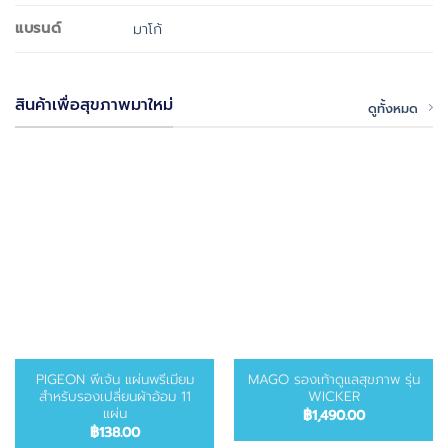
แบรนด์
มาโก้
สินค้าเพื่อสุขภาพมาใหม่
ดูทั้งหมด
PIGEON พีเจ้น แผ่นพรีเมียม
MAGO รองเท้าดูแลสุขภาพ รุ่น
สำหรับรองเปลี่ยนผ้าอ้อม 11
WICKER
แผ่น
฿
1,490.00
฿
138.00