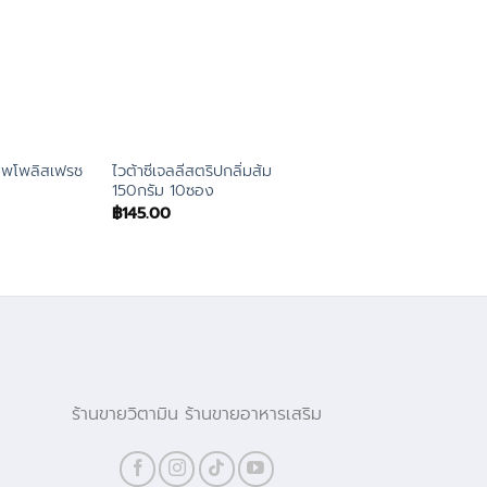
รอพโพลิสเฟรช
ไวต้าซีเจลลีสตริปกลิ่มส้ม
แฮนดี้เฮิร์บถั่งเช่าสก
150กรัม 10ซอง
2แคปซูล แพค12
฿
145.00
฿
456.00
ร้านขายวิตามิน ร้านขายอาหารเสริม