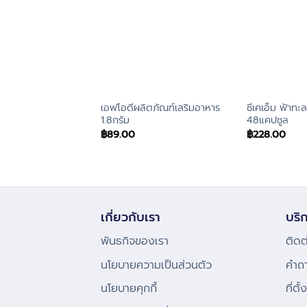
เอฟโอดีผลิตภัณฑ์เสริมอาหาร
ซีเคเอ็ม ฟ้าทะ
1.8กรัม
48แคปซูล
฿
89.00
฿
228.00
เกี่ยวกับเรา
บริก
พันธกิจของเรา
ติดต
นโยบายความเป็นส่วนตัว
คําถ
นโยบายคุกกี้
ที่ตั