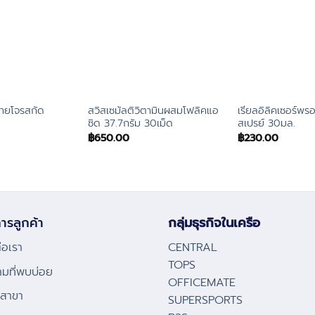
ลายโจรสกัด
สวิสเซมัลติวิตามินผสมโฟลิคแอ
เรียลอิลิคเซอร์พ
ซิด 37.7กรัม 30เม็ด
สเปรย์ 30มล.
฿
650.00
฿
230.00
ารลูกค้า
กลุ่มธุรกิจในเครือ
่อเรา
CENTRAL
TOPS
ามที่พบบ่อย
OFFICEMATE
้งสาขา
SUPERSPORTS