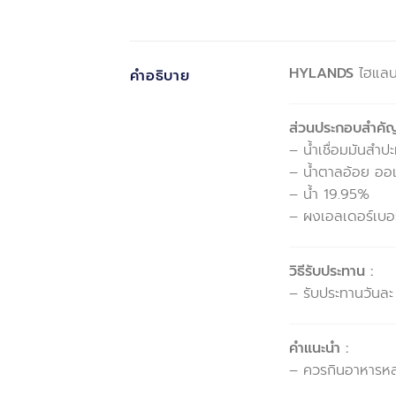
HYLANDS
ไฮแลนด
คำอธิบาย
ส่วนประกอบสำคั
– น้ำเชื่อมมันสำ
– น้ำตาลอ้อย อ
– น้ำ 19.95%
– ผงเอลเดอร์เบอร
วิธีรับประทาน :
– รับประทานวันละ
คำแนะนำ :
– ควรกินอาหารหลา