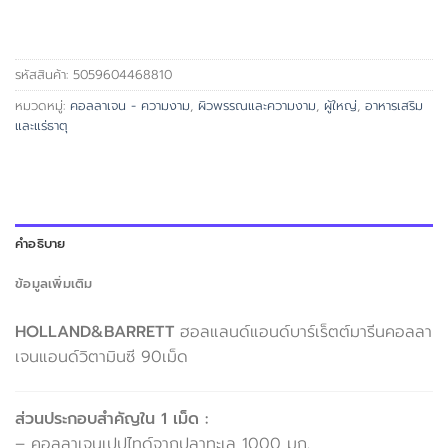
รหัสสินค้า:
5059604468810
หมวดหมู่:
คอลลาเจน - ความงาม
,
ผิวพรรณและความงาม
,
ผู้ใหญ่
,
อาหารเสริม
และแร่ธาตุ
คำอธิบาย
ข้อมูลเพิ่มเติม
HOLLAND&BARRETT
ฮอลแลนด์แอนด์บาร์เร็ตต์มารีนคอลลา
เจนแอนด์วิตามินซี 90เม็ด
ส่วนประกอบสำคัญใน 1 เม็ด :
– คอลลาเจนเปปไทด์จากปลาทะเล 1000 มก.