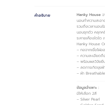
Hanky House
จา
คำอธิบาย
นอนทำความสะอาดบ่อ
รวมถึงเวลานอนร้อน
นอนซุกตัว คลุกคลี
ระคายเคืองใดใด เพ
Hanky House O
– ทอจากเยื่อไผ่ออ
– ความละเอียดถึ
– พร้อมผลวิจัยยื
– ลดการเกิดขุยผ
– ผ้า Breathable
ข้อมูลจำเพาะ :
มีให้เลือก 2สี
– Silver Pearl