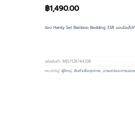
฿
1,490.00
ช้อป Hanky Set Bamboo Bedding 3.5ft ออนไลน์ได้ที
รหัสสินค้า:
8857128744338
หมวดหมู่:
ผู้ใหญ่
,
สินค้าเพื่อสุขภาพ
,
อารมณ์และการนอน