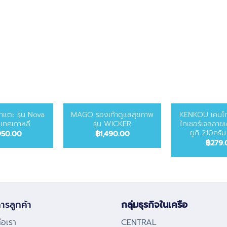
าแตะ รุ่น Nova
MAGO รองเท้าดูแลสุขภาพ
KENKOU เคนโก
เทศเกาหลี
รุ่น WICKER
ไทเซอร์เจลลายเ
ยูกิ 210กรั
950.00
฿
1,490.00
฿
279.
ารลูกค้า
กลุ่มธุรกิจในเครือ
่อเรา
CENTRAL