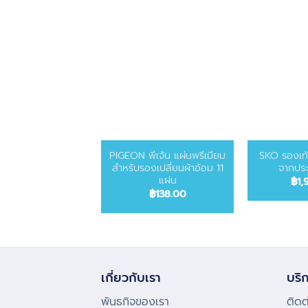
PIGEON พีเจ้น แผ่นพรีเมียม
SKO รองเท้
สำหรับรองเปลี่ยนผ้าอ้อม 11
จากประ
แผ่น
฿
1,
฿
138.00
เกี่ยวกับเรา
บริก
พันธกิจของเรา
ติดต