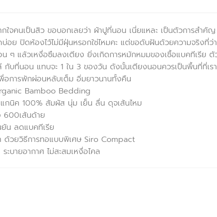
กใจคนเป็นสิว ขอบอกเลยว่า ผ้าปูที่นอน เนี่ยแหละ เป็นตัวการสำคัญ เร
ย ปิดห้องไว้ไม่มีฝุ่นหรอกใช่ไหมคะ แต่ขอดับฝันด้วยความจริงที่ว่าไ
 ๆ แล้วเหงื่อซึมลงเตียง ยิ่งเกิดการหมักหมมของเชื้อแบคทีเรีย ตัวกา
 กับที่นอน แทบจะ 1 ใน 3 ของวัน ดังนั้นเตียงนอนควรเป็นพื้นที่ที่เรา
ื่อการพักผ่อนหลับเต็ม อิ่มยาวนานทั้งคืน
rganic Bamboo Bedding
แกนิค 100% สัมผัส นุ่ม เย็น ลื่น ดุจเส้นไหม
ง 600เส้นด้าย
นยัน ลดแบคทีเรีย
้า ด้วยวิธีการทอแบบพิเศษ Siro Compact
 ระบายอากาศ ไม่สะสมเหงื่อไคล