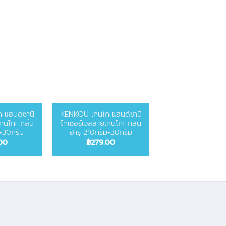
ะแฮนด์ซานิ
KENKOU เคนโกะแฮนด์ซานิ
ERGOTREND เบาะร
คนโกะ กลิ่น
ไทเซอร์เจลลายเคนโกะ กลิ่น
เพื่อสุขภาพ Soft S
ม+30กรัม
ฮารุ 210กรัม+30กรัม
L
00
฿
279.00
฿
690.00