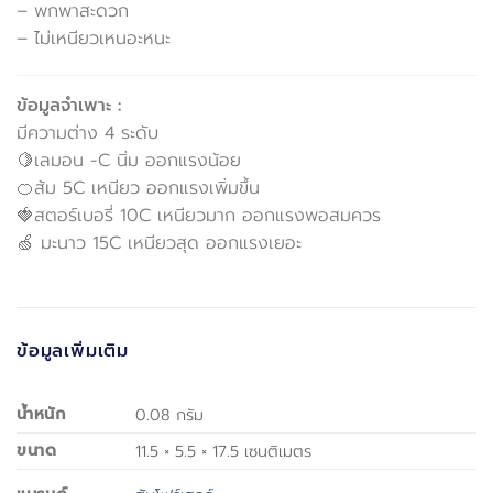
– พกพาสะดวก
– ไม่เหนียวเหนอะหนะ
ข้อมูลจำเพาะ :
มีความต่าง 4 ระดับ
🍋เลมอน -C นิ่ม ออกแรงน้อย
🍊ส้ม 5C เหนียว ออกแรงเพิ่มขึ้น
🍓สตอร์เบอรี่ 10C เหนียวมาก ออกแรงพอสมควร
🍏 มะนาว 15C เหนียวสุด ออกแรงเยอะ
ข้อมูลเพิ่มเติม
น้ำหนัก
0.08 กรัม
ขนาด
11.5 × 5.5 × 17.5 เซนติเมตร