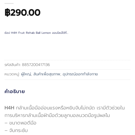
฿
290.00
ช้อป H4H Fruit Rehab Ball Lemon ออนไลน์ได้ที่…
รหัสสินค้า:
8857200417136
หมวดหมู่:
ผู้ใหญ่
,
สินค้าเพื่อสุขภาพ
,
อุปกรณ์ออกกำลังกาย
คำอธิบาย
H4H
กล้ามเนื้อมืออ่อนแรงหรือหยิบจับไม่ถนัด เรามีตัวช่วยใน
การบริหารกล้ามเนื้อฝ่ามือด้วยลูกบอลนวดมือรูปผลไม
– ขนาดพอดีมือ
– จับกระชับ