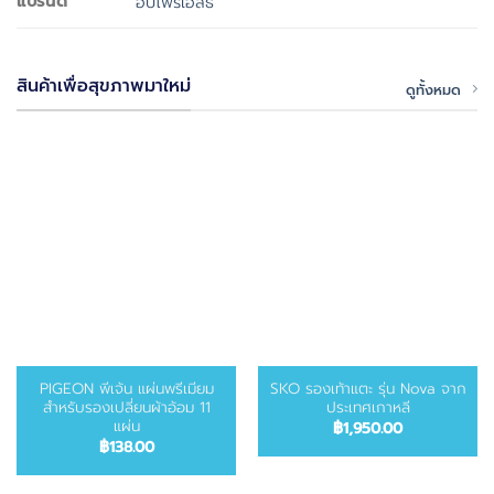
แบรนด์
ฮับโฟร์เฮลธ์
สินค้าเพื่อสุขภาพมาใหม่
ดูทั้งหมด
PIGEON พีเจ้น แผ่นพรีเมียม
SKO รองเท้าแตะ รุ่น Nova จาก
สำหรับรองเปลี่ยนผ้าอ้อม 11
ประเทศเกาหลี
แผ่น
฿
1,950.00
฿
138.00