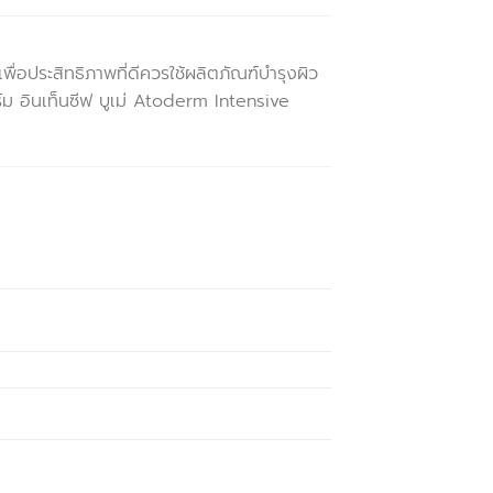
่อประสิทธิภาพที่ดีควรใช้ผลิตภัณฑ์บำรุงผิว
์ม อินเท็นซีฟ บูเม่ Atoderm Intensive