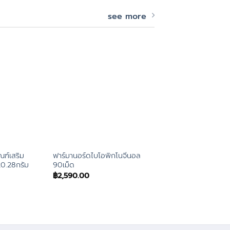
see more
ณฑ์เสริม
ฟาร์มานอร์ดไบโอพิกโนจีนอล
ดีไอไอเอ็นโอ4พีแอคนิ
0.28กรัม
90เม็ด
30แคปซูล
฿
2,590.00
฿
790.00