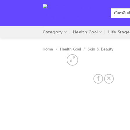
Skip
to
Search
for:
content
Category
Health Goal
Life Stage
Home
/
Health Goal
/
Skin & Beauty