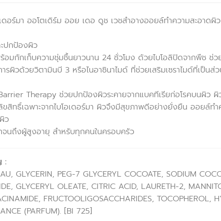
เดอร์มา ออโตเดิร์ม ออย เดอ ดูช เวชสำอางออยล์ทำความสะอาดผิว
ะปกป้องผิว
นพร้อมกักเก็บความชุ่มชื้นยาวนาน 24 ชั่วโมง ด้วยไบโอลิปิดจากพืช 
รผิวด้วยวิตามินบี 3 หรือไนอาซินาไมด์ ที่ช่วยเสริมเซราไมด์ที่เป็นส
 Barrier Therapy ช่วยปกป้องผิวระคายจากแบคทีเรียก่อโรคบนผิว ผิวแ
ิขสิทธิ์เฉพาะจากไบโอเดอร์มา ผิวจึงมีสุขภาพดีอย่างยั่งยืน ออยล์ทำ
ผิว
รกจนถึงผู้สูงอายุ สำหรับทุกคนในครอบครัว
 :
AU, GLYCERIN, PEG-7 GLYCERYL COCOATE, SODIUM COC
E, GLYCERYL OLEATE, CITRIC ACID, LAURETH-2, MANNITO
ACINAMIDE, FRUCTOOLIGOSACCHARIDES, TOCOPHEROL, 
ANCE (PARFUM). [BI 725]