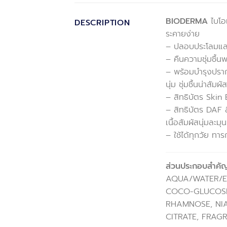
BIODERMA
ไบโอ
DESCRIPTION
ระคายง่าย
– ปลอบประโลมแล
– คืนความชุ่มชื้
– พร้อมบำรุงปรากา
นุ่ม ชุ่มชื้นน่าสัมผัส
– สิทธิบัตร Skin
– สิทธิบัตร DAF ล
เนื้อสัมผัสนุ่มละมุน
– ใช้ได้ทุกวัย ทา
ส่วนประกอบสำคัญ
AQUA/WATER/E
COCO-GLUCOSID
RHAMNOSE, NI
CITRATE, FRAGR