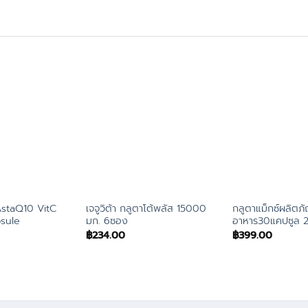
AstaQ10 VitC
เจจูวิต้า กลูตาโต้พลัส 15000
กลูตาแม็กซ์ผลิตภั
sule
มก. 6ซอง
อาหาร30แคปซูล 2
฿
234.00
฿
399.00