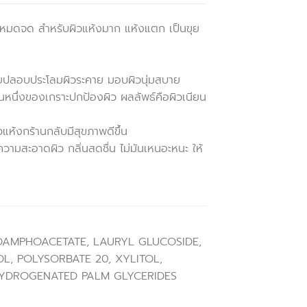
หมดจด สำหรับผิวแห้งมาก แห้งแตก เป็นขุย
ช่วยปลอบประโลมผิวระคาย มอบผิวนุ่มสบาย
่วนหนึ่งของเกราะปกป้องผิว ผลลัพธ์คือผิวเนียน
ห้งกร้านกลับมีสุขภาพดีขึ้น
ความสะอาดผิว กลิ่นสดชื่น ไม่มันเหนอะหนะ ให้
OAMPHOACETATE, LAURYL GLUCOSIDE,
L, POLYSORBATE 20, XYLITOL,
HYDROGENATED PALM GLYCERIDES