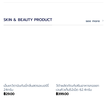
SKIN & BEAUTY PRODUCT
see more
เอ็มเควิตามินกัมมี่กลิ่นสตรอเบอร์รี่
วีด้าผลิตภัณฑ์เสริมอาหารคอลลา
24กรัม
เจนคิวเท็น52เม็ด 62.4กรัม
฿
29.00
฿
399.00