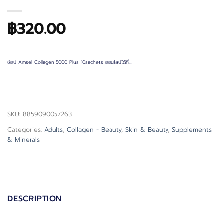
฿
320.00
ช้อป Amsel Collagen 5000 Plus 10sachets ออนไลน์ได้ที่…
SKU:
8859090057263
Categories:
Adults
,
Collagen - Beauty
,
Skin & Beauty
,
Supplements
& Minerals
DESCRIPTION