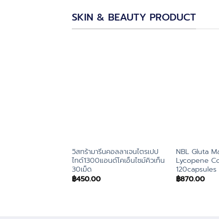
SKIN & BEAUTY PRODUCT
วิสทร้ามารีนคอลลาเจนไตรเปป
NBL Gluta M
ไทด์1300แอนด์โคเอ็นไซม์คิวเท็น
Lycopene C
30เม็ด
120capsules
฿
450.00
฿
870.00