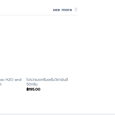
see more
bio H2O and
โปรวาเมดครีมเซรั่มวิตามินอี
Supurra Gluta Plus
t
50กรัม
30capsules
฿
195.00
฿
199.00