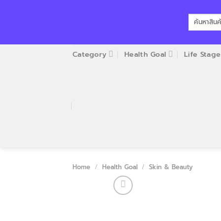
Skip
to
Search
for:
content
Category
Health Goal
Life Stage
Home
/
Health Goal
/
Skin & Beauty