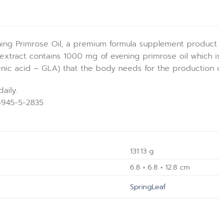
ing Primrose Oil, a premium formula supplement product f
xtract contains 1000 mg of evening primrose oil which is
nic acid – GLA) that the body needs for the production o
aily.
6945-5-2835
131.13 g
6.8 × 6.8 × 12.8 cm
SpringLeaf