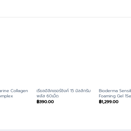
arine Collagen
เรียลอิลิคเซอร์ซิงค์ 15 มิลลิกรัม
Bioderma Sensi
omplex
พลัส 60เม็ด
Foaming Gel 1Se
฿
390.00
฿
1,299.00