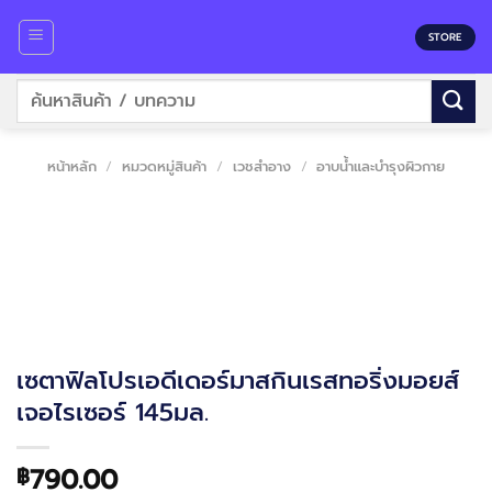
Skip
to
STORE
content
ค้นหา:
หน้าหลัก
/
หมวดหมู่สินค้า
/
เวชสำอาง
/
อาบน้ำและบำรุงผิวกาย
เซตาฟิลโปรเอดีเดอร์มาสกินเรสทอริ่งมอยส์
เจอไรเซอร์ 145มล.
790.00
฿