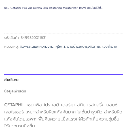
ช้อป Cetaphil Pro AD Derma Skin Restoring Moisturizer 145ml. ออนไลน์ได้ที่…
รหัสสินค้า:
3499320011631
หมวดหมู่:
ผิวพรรณและความงาม
,
ผู้ใหญ่
,
อาบน้ำและบำรุงผิวกาย
,
เวชสำอาง
คำอธิบาย
ข้อมูลเพิ่มเติม
CETAPHIL
เซตาฟิล โปร เอดี เดอร์มา สกิน เรสทอริ่ง มอยซ์
เจอไรเซอร์ เหมาะสำหรับผิวแห้งคันมาก โลชั่นบำรุงผิว สำหรับผิว
แห้งคันโดยเฉพาะ ฟื้นคืนความแข็งแรงให้ผิวกักเก็บความชุ่มชื้น
ได้ยาวนานยิ่งขึ้น