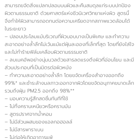
สามารถขจัดสิ่งแปลกปลอมบนผิวและคืนสมดุลแก่ระบบปกป้อง
ผิวตามธรรมชาติ ด้วยศาสตร์แห่งชีวนิเวศวิทยาแห่งผิว สูตรนี้
จึงทำให้ผิวสามารถอดทนต่อความเครียดจากสภาพแวดล้อมได้
ในระยะยาว
– ปลอบประโลมแม้บริเวณที่ผิวบอบบางเป็นพิเศษ และทำความ
สะอาดอย่างล้ำลึกไม่เว้นแม้แต่ฝุ่นละอองที่เล็กที่สุด โดยที่ยังใส่ใจ
และไม่ทำร้ายฟิล์มเคลือบผิวตามธรรมชาติ
– ลบเมคอัพอย่างนุ่มนวลด้วยสารลดแรงตึงผิวที่อ่อนโยน และมี
ส่วนประกอบที่เป็นมิตรต่อผิวหนัง
– ทำความสะอาดอย่างล้ำลึก โดยขจัดเครื่องสำอางออกถึง
99%* และชำระล้างมลภาวะออกจากผิวโดยขจัดอนุภาคขนาดเล็ก
รวมถึงฝุ่น PM2.5 ออกถึง 98%**
– มอบความรู้สึกสดชื่นทันทีที่ใช้
– ไม่ทิ้งคราบเหนียวหรือคราบมัน
– สูตรปราศจากน้ำหอม
– ไม่มีส่วนผสมของแอลกอฮอลล์
– ไม่มีสารพาราเบน
– ไม่ก่อให้เกิดอาการแพ้