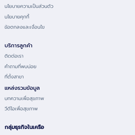
นโยบายความเป็นส่วนตัว
นโยบายคุกกี้
ข้อตกลงและเงื่อนไข
บริการลูกค้า
ติดต่อเรา
คําถามที่พบบ่อย
ที่ตั้งสาขา
แหล่งรวมข้อมูล
บทความเพื่อสุขภาพ
วีดีโอเพื่อสุขภาพ
กลุ่มธุรกิจในเครือ