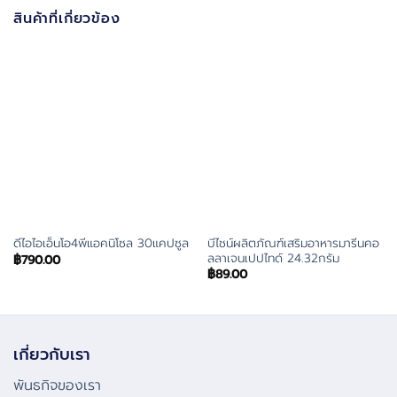
สินค้าที่เกี่ยวข้อง
บีไชน์ผลิตภัณฑ์เสริมอาหารมารีนคอ
ดีไอไอเอ็นโอ4พีแอคนิโซล 30แคปซูล
ลลาเจนเปปไทด์ 24.32กรัม
฿
790.00
฿
89.00
เกี่ยวกับเรา
พันธกิจของเรา