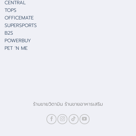
CENTRAL
TOPS
OFFICEMATE
SUPERSPORTS
B2S
POWERBUY
PET ‘N ME
ร้านขายวิตามิน ร้านขายอาหารเสริม