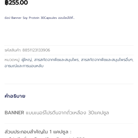
฿
255.00
ช้อป Banner Soy Protein 30Capsules ออนไลน์ได้ที่…
รหัสสินค้า:
8851123133906
หมวดหมู่:
ผู้ใหญ่
,
สารสกัดจากพืชและสมุนไพร
,
สารสกัดจากพืชและสมุนไพรอื่นๆ
,
อารมณ์และการนอนหลับ
คำอธิบาย
BANNER
แบนเนอร์โปรตีนจากถั่วเหลือง 30แคปซูล
ส่วนประกอบสำคัญใน 1 แคปซูล :