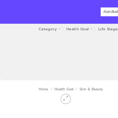
Skip
to
Search
for:
content
Category
Health Goal
Life Stage
Home
/
Health Goal
/
Skin & Beauty