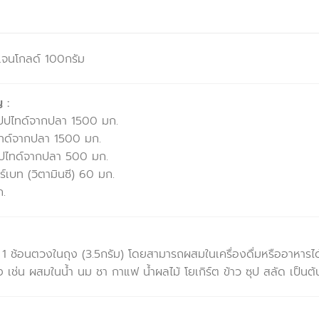
เจนโกลด์ 100กรัม
 :
ปปไทด์จากปลา 1500 มก.
ทด์จากปลา 1500 มก.
ปไทด์จากปลา 500 มก.
์เบท (วิตามินซี) 60 มก.
ก.
 1 ช้อนตวงในถุง (3.5กรัม) โดยสามารถผสมในเครื่องดื่มหรืออาหารได้
เช่น ผสมในน้ำ นม ชา กาแฟ น้ำผลไม้ โยเกิร์ต ข้าว ซุป สลัด เป็นต้