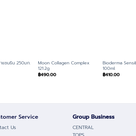
ตาแซนธิน 250มก.
Moon Collagen Complex
Bioderma Sensi
121.2g
100ml.
฿
490.00
฿
410.00
tomer Service
Group Business
tact Us
CENTRAL
TOPS