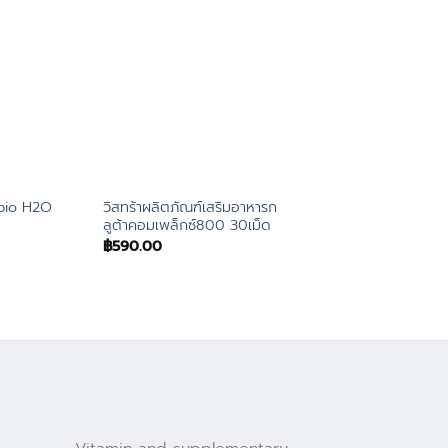
bio H2O
วิสทร้าผลิตภัณฑ์เสริมอาหารก
Curel Intensive Mo
ลูต้าคอมเพล็กซ์800 30เม็ด
Care Moisture Cre
฿
590.00
฿
700.00