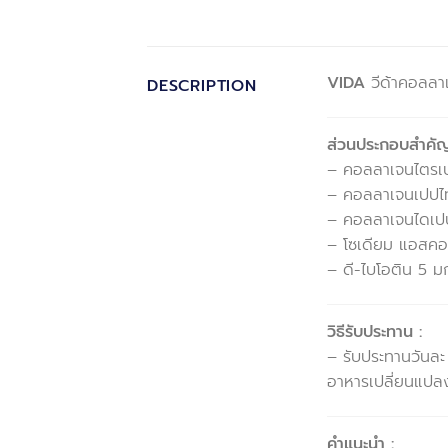
VIDA
วีด้าคอลลา
DESCRIPTION
ส่วนประกอบสำคัญ
– คอลลาเจนไตรเ
– คอลลาเจนเปปไ
– คอลลาเจนไดเป
– โซเดียม แอสคอร
– ดี-ไบโอติน 5 ม
วิธีรับประทาน :
– รับประทานวันละ
อาหารเปลี่ยนแปลง 
คำแนะนำ :