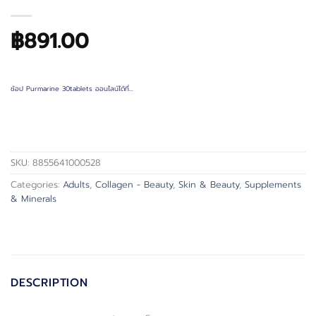
฿
891.00
ช้อป Purmarine 30tablets ออนไลน์ได้ที่…
SKU:
8855641000528
Categories:
Adults
,
Collagen - Beauty
,
Skin & Beauty
,
Supplements
& Minerals
DESCRIPTION