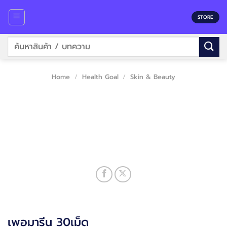
Skip
to
STORE
content
Search
for:
Home
/
Health Goal
/
Skin & Beauty
เพอมารีน 30เม็ด